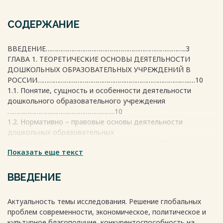
СОДЕРЖАНИЕ
ВВЕДЕНИЕ…………………………………………………………………..3
ГЛАВА 1. ТЕОРЕТИЧЕСКИЕ ОСНОВЫ ДЕЯТЕЛЬНОСТИ
ДОШКОЛЬНЫХ ОБРАЗОВАТЕЛЬНЫХ УЧРЕЖДЕНИЙ В
РОССИИ…………………………………………………………………….…..…10
1.1. Понятие, сущность и особенности деятельности
дошкольного образовательного учреждения
…………………………………………………..10
1.2. Нормативно – правовые основы деятельности
дошкольных образовательных
учреждений…………………………………………………….24
Показать еще текст
1.3. Стратегические направления развития дошкольного
образования в
России……………………………………………………………………………..30
ВВЕДЕНИЕ
ГЛАВА 2. АНАЛИЗ ДЕЯТЕЛЬНОСТИ МУНИЦИПАЛЬНОГО
БЮДЖЕТНОГО ДОШКОЛЬНОГО ОБРАЗОВАТЕЛЬНОГО
Актуальность темы исследования. Решение глобальных
УЧРЕЖДЕНИЯ «ДЕТСКИЙ САД №28» ГОРОДА РЯЗАНЬ
проблем современности, экономическое, политическое и
…………………………………….34
культурное благополучие, конкурентоспособность на