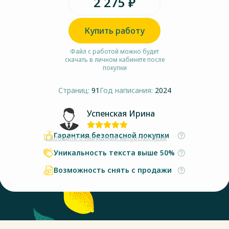
2 275 ₽
Купить работу
Файл с работой можно будет
скачать в личном кабинете после
покупки
Страниц:
91
Год написания:
2024
Успенская Ирина
Гарантия безопасной покупки
Сообщить о нарушении авторских прав
Уникальность текста выше 50%
Возможность снять с продажи