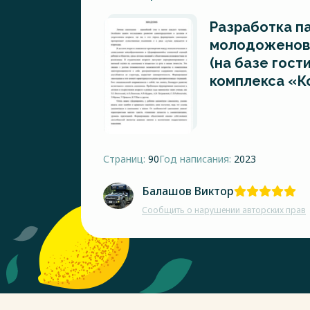
Разработка па
молодоженов 
(на базе гос
комплекса «К
Страниц:
90
Год написания:
2023
Балашов Виктор
Сообщить о нарушении авторских прав