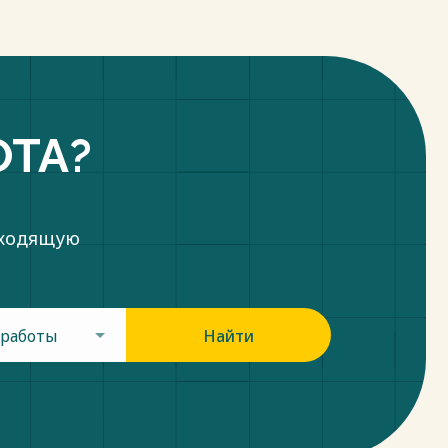
ОТА?
дходящую
 работы
Найти