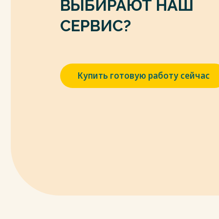
ВЫБИРАЮТ НАШ
гостиницах / Я. М. Айгистова, Н. А. Зайцев
продвижение туристского потенциала К
СЕРВИС?
российском и зарубежных туристских р
практической конференции. Институт р
культуры ФГАОУ ВО «Балтийский федерал
2017. – С. 4-12.
Купить готовую работу сейчас
7. Ананьев, Е. В. Международный опыт 
маркетинговой политики предприятий го
// Актуальные проблемы и перспектив
и управления: Сборник научных статей п
практической студенческой конференции
– Москва: Общество с ограниченной ответ
462-468.
8. Аносова, А. А. Проблемы городской г
продвижении дополнительных услуг / А. А.
сборнике: Туристско-рекреационный ко
развития. Материалы VII Международно
конференции. – 2019. – С. 238-241.