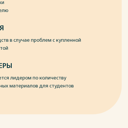
ки
делю
Я
ств в случае проблем с купленной
отой
ЕРЫ
ется лидером по количеству
ных материалов для студентов