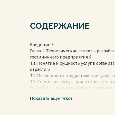
СОДЕРЖАНИЕ
Введение 3
Глава 1. Теоретические аспекты разрабо
гостиничного предприятия 6
1.1. Понятие и сущность услуг в органи
отрасли 6
1.2. Особенности предоставления услуг
1.3. Специфика услуг, ориентированных
Глава 2. Анализ деятельности гостинич
«Королева Луиза» на базе предприятия 
Показать еще текст
2.1. Организационно-экономическая хар
предприятия ООО «Геркулес-Центр» и г
«Королева Луиза» 29