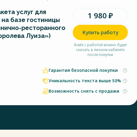
кета услуг для
1 980 ₽
на базе гостиницы
тинично-ресторанного
Купить работу
оролева Луиза»)
Файл с работой можно будет
скачать в личном кабинете
после покупки
Гарантия безопасной покупки
Уникальность текста выше 50%
Возможность снять с продажи