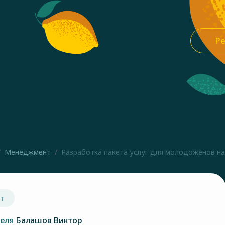
Ре
Менеджмент
Разработка пакета услуг для молодоженов на б
т
теля
Балашов Виктор