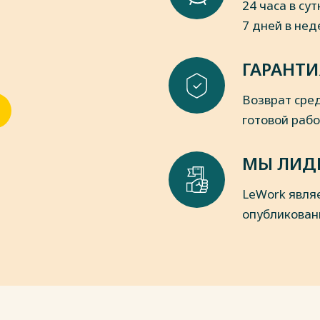
24 часа в сут
а // В сборнике: Без границ:
7 дней в не
алининградской области на
ынках. материалы научно-
ГАРАНТИ
екреации, туризма и физической
ьный университет им. И. Канта. –
Возврат сред
формирования стратегии и
готовой раб
стиничного бизнеса / Е. В. Ананьев
ы развития инновационной экономики
МЫ ЛИД
о итогам IV Всероссийской научно-
, Калининград, 28 апреля 2022 года.
LeWork явля
ственностью "Русайнс", 2022. – С.
опубликован
остиницы в формировании и
 Аносова, И. А. Романова // В
мплекс в системе регионального
й научно-практической