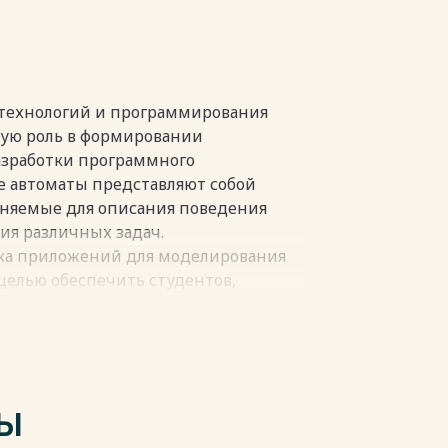
жения на практике 25
Ы 34
пки
технологий и программирования
ную роль в формировании
азработки программного
е автоматы представляют собой
няемые для описания поведения
ия различных задач.
тка приложений для моделирования
целью обеспечить студентов,
сти информационных технологий
ения и практического применения
и функциональных приложений
лее доступным, интерактивным и
ТЫ
атривать основные принципы работы