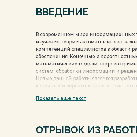
3.2 Описание алгоритма приложения 23
ВВЕДЕНИЕ
3.3 Тестирование разработанного прило
ЗАКЛЮЧЕНИЕ 33
СПИСОК ИСПОЛЬЗОВАННОЙ ЛИТЕРАТУР
Весь текст будет доступен
после поку
В современном мире информационных 
изучение теории автоматов играет важ
компетенций специалистов в области р
обеспечения. Конечные и вероятностны
математические модели, широко приме
систем, обработки информации и решен
Целью данной работы является разрабо
конечных и вероятностных автоматов с 
исследователей и специалистов в обла
Показать еще текст
эффективными инструментами для изуч
теории автоматов. Создание удобных 
позволит сделать процесс обучения бо
эффективным.
ОТРЫВОК ИЗ РАБО
В рамках исследования мы будем рассм