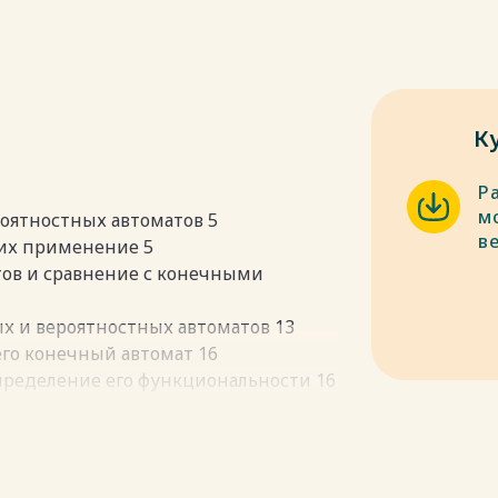
К
Р
м
оятностных автоматов 5
в
 их применение 5
тов и сравнение с конечными
ых и вероятностных автоматов 13
го конечный автомат 16
пределение его функциональности 16
жения на практике 18
го вероятностный автомат 23
пределение его функциональности 23