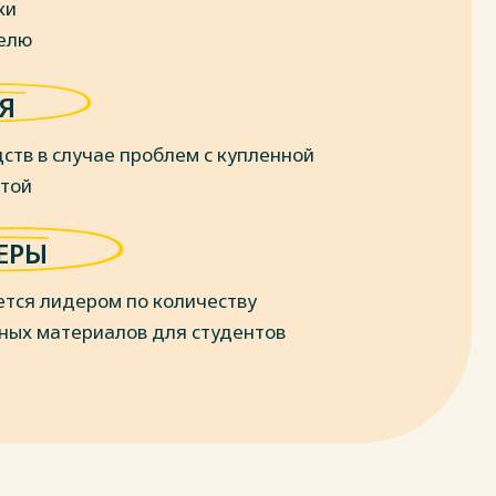
ки
делю
Я
ств в случае проблем с купленной
отой
ЕРЫ
ется лидером по количеству
ных материалов для студентов