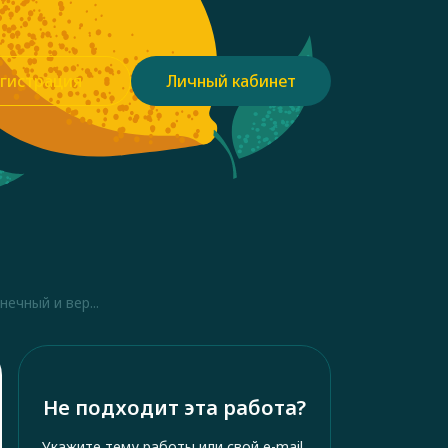
гистрация
Личный кабинет
чный и вер...
Не подходит эта работа?
Укажите тему работы или свой e-mail,