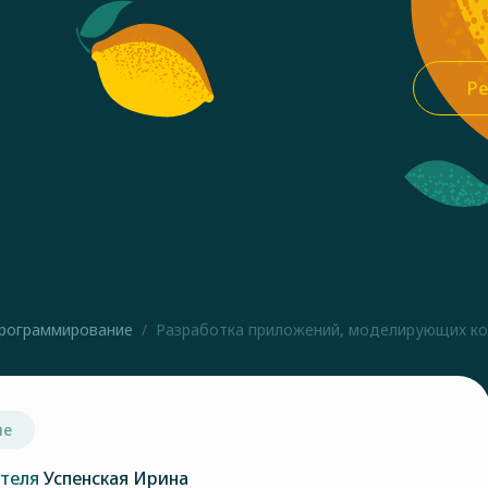
Ре
рограммирование
Разработка приложений, моделирующих коне
ие
ателя
Успенская Ирина