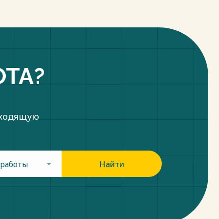
ОТА?
дходящую
 работы
Найти