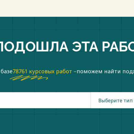
ПОДОШЛА ЭТА РАБ
 базе
78761 курсовых работ –
поможем найти по
Выберите тип