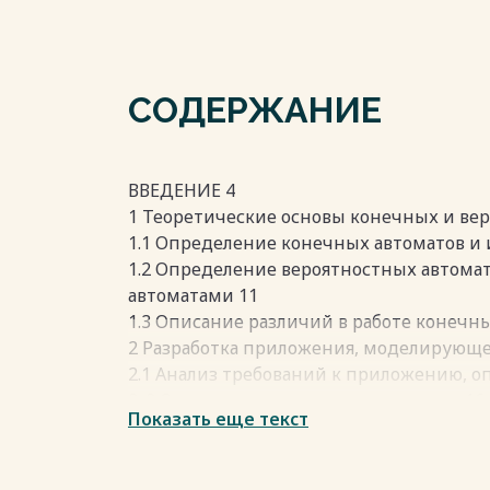
СОДЕРЖАНИЕ
ВВЕДЕНИЕ 4
1 Теоретические основы конечных и вер
1.1 Определение конечных автоматов и
1.2 Определение вероятностных автома
автоматами 11
1.3 Описание различий в работе конечн
2 Разработка приложения, моделирующе
2.1 Анализ требований к приложению, о
2. 2 Описание алгоритма приложения 16
Показать еще текст
2.3 Тестирование разработанного прило
3 Разработка приложения, моделирующе
3.1 Анализ требований к приложению, о