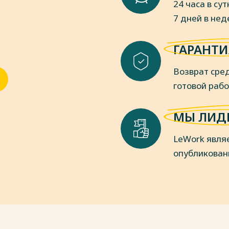
24 часа в сут
7 дней в не
пки
ГАРАНТИ
Возврат сред
готовой раб
МЫ ЛИД
LeWork явля
опубликован