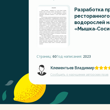
Разработка п
ресторанного
водорослей н
«Мышка-Соси
Страниц:
60
Год написания:
2023
Клементьев Владимир
Сообщить о нарушении авторских прав