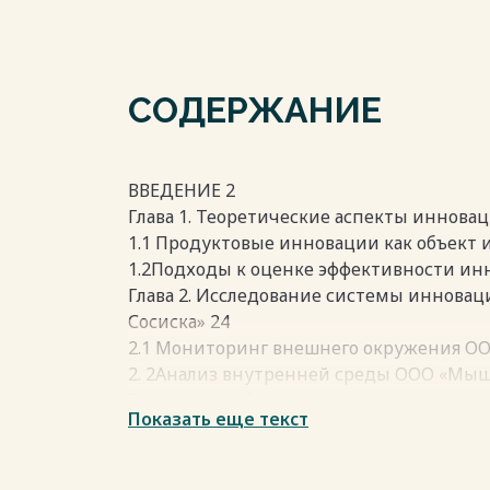
СОДЕРЖАНИЕ
ВВЕДЕНИЕ 2
Глава 1. Теоретические аспекты иннова
1.1 Продуктовые инновации как объект 
1.2Подходы к оценке эффективности ин
Глава 2. Исследование системы иннова
Сосиска» 24
2.1 Мониторинг внешнего окружения ОО
2. 2Анализ внутренней среды ООО «Мыш
Глава 3. Разработка проекта совершенс
Показать еще текст
менеджмента в ООО «Мышка-Сосиска» 4
3.1 Проект по внедрению продуктовой и
водорослей» в деятельность ООО «Мышк