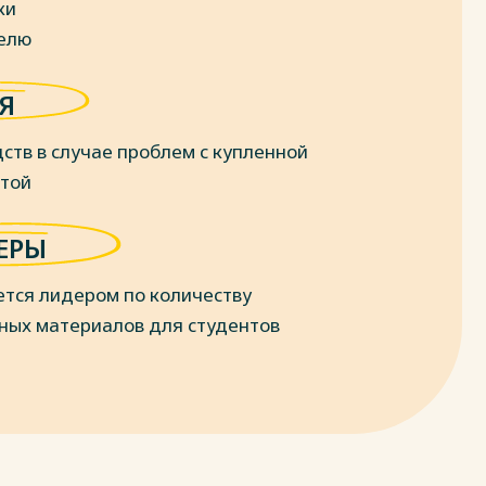
ки
делю
Я
ств в случае проблем с купленной
отой
ЕРЫ
ется лидером по количеству
ных материалов для студентов