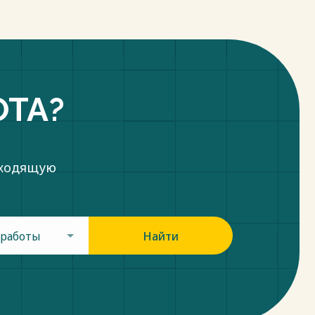
ОТА?
дходящую
 работы
Найти