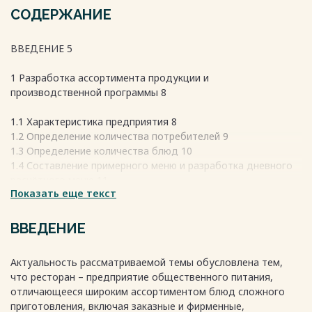
СОДЕРЖАНИЕ
ВВЕДЕНИЕ 5
1 Разработка ассортимента продукции и
производственной программы 8
1.1 Характеристика предприятия 8
1.2 Определение количества потребителей 9
1.3 Определение количества блюд 10
1.4 Составление примерного меню и разработка дневного
расчётного меню 11
Показать еще текст
1.5 Составление сырьевой ведомости 15
2 Разработка технико-технологической документации на
ВВЕДЕНИЕ
блюдо 17
Актуальность рассматриваемой темы обусловлена тем,
2.1 Составление проекта рецептуры 17
что ресторан – предприятие общественного питания,
2.2 Расчёт уточнённой массы брутто 19
отличающееся широким ассортиментом блюд сложного
2.3 Составление акта контрольной отработки рецептуры и
приготовления, включая заказные и фирменные,
технологии 21