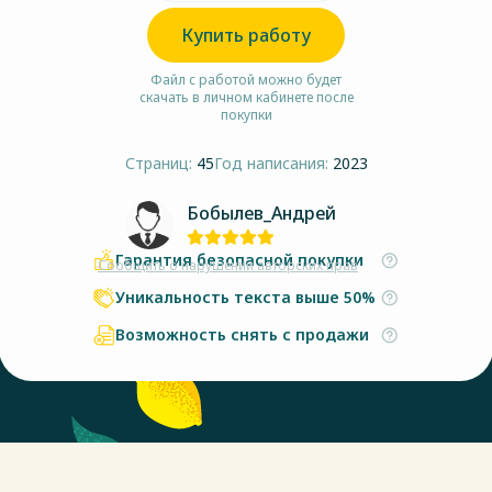
Купить работу
Файл с работой можно будет
скачать в личном кабинете после
покупки
Страниц:
45
Год написания:
2023
Бобылев_Андрей
Гарантия безопасной покупки
Сообщить о нарушении авторских прав
Уникальность текста выше 50%
Возможность снять с продажи