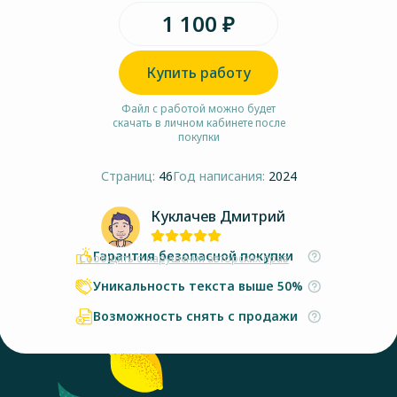
1 100 ₽
Купить работу
Файл с работой можно будет
скачать в личном кабинете после
покупки
Страниц:
46
Год написания:
2024
Куклачев Дмитрий
Гарантия безопасной покупки
Сообщить о нарушении авторских прав
Уникальность текста выше 50%
Возможность снять с продажи