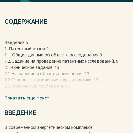
СОДЕРЖАНИЕ
Введение 5
1. Патентный обзор 9
1.1. Общие данные об объекте исследования 9
1.2. Задание на проведение патентных исследований. 9
2. Техническое задание. 13
2.1 Назначение и область применения. 13
2.2 Основные технические характеристики. 13
2.3. Технические требования. 13
2.4. Комплектность. 16
Показать еще текст
2.5. Требования безопасности. 16
2.6. Требования охраны окружающей среды. 16
2.7. Указания по эксплуатации. 17
ВВЕДЕНИЕ
3 Электромагнитный расчет 18
3.1 Расчет основных электрических величин 18
В современном энергетическом комплексе
3.2 Расчет основных размеров трансформатора 18