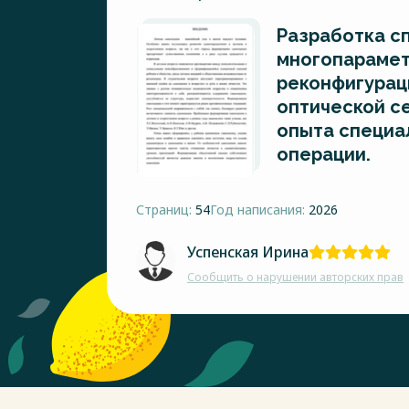
Разработка с
многопараме
реконфигурац
оптической се
опыта специа
операции.
Страниц:
54
Год написания:
2026
Успенская Ирина
Сообщить о нарушении авторских прав