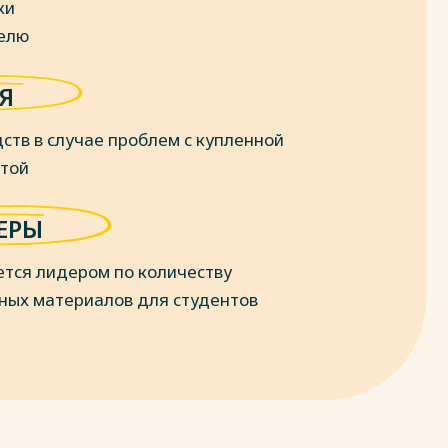
ки
делю
Я
ств в случае проблем с купленной
отой
ЕРЫ
ется лидером по количеству
ных материалов для студентов