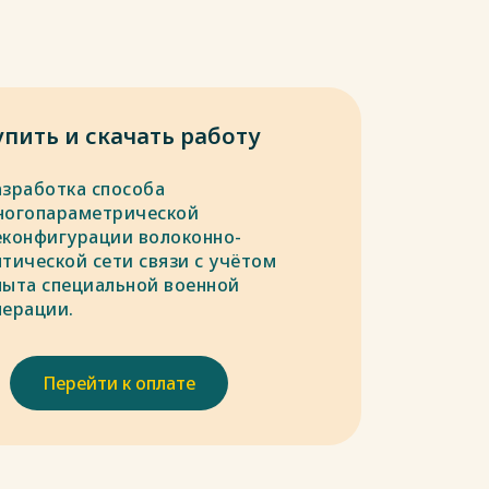
упить и скачать работу
азработка способа
ногопараметрической
еконфигурации волоконно-
птической сети связи с учётом
пыта специальной военной
перации.
Перейти к оплате