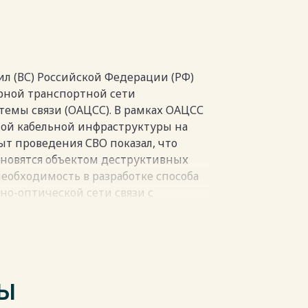
РАСЧЕТА СТРУКТУРНЫХ ПАРАМЕТРОВ
Я 45
л (ВС) Российской Федерации (РФ)
рной транспортной сети
емы связи (ОАЦСС). В рамках ОАЦСС
ной кабельной инфраструктуры на
пки
ыт проведения СВО показал, что
ановятся объектом деструктивных
 необходимость в разработке способа
о-оптической сети связи с
пки
ТЫ