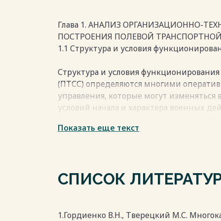
Глава 1. АНАЛИЗ ОРГАНИЗАЦИОННО-Т
ПОСТРОЕНИЯ ПОЛЕВОЙ ТРАНСПОРТНОЙ
1.1 Структура и условия функционирова
Структура и условия функционирования 
(ПТСС) определяются многими операти
управления, которые могут изменяться 
условий начала и характера военных дей
характерны постоянные изменения сост
Показать еще текст
управления с резкими перепадами инф
направлениях и в системе в целом.
В отличие от стационарной, полевая сис
динамичной, способной быстро изменят
СПИСОК ЛИТЕРАТУ
структуру.
Так как задачи, решаемые войсками на 
существенно различаться, то и состав г
сooтветствовать выполняемым задачам. 
1.Гордиенко В.Н., Тверецкий М.С. Мно