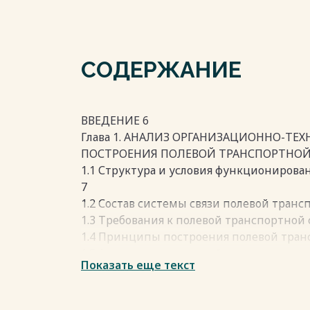
СОДЕРЖАНИЕ
ВВЕДЕНИЕ 6
Глава 1. АНАЛИЗ ОРГАНИЗАЦИОННО-Т
ПОСТРОЕНИЯ ПОЛЕВОЙ ТРАНСПОРТНОЙ 
1.1 Структура и условия функционирова
7
1.2 Состав системы связи полевой транс
1.3 Требования к полевой транспортной 
1.4 Принципы построения полевой транс
1.5 Анализ возможностей противника п
Показать еще текст
театре военных действий 13
Вывод по главе 26
Глава 2. СПОСОБ МНОГОПАРАМЕТРИЧЕ