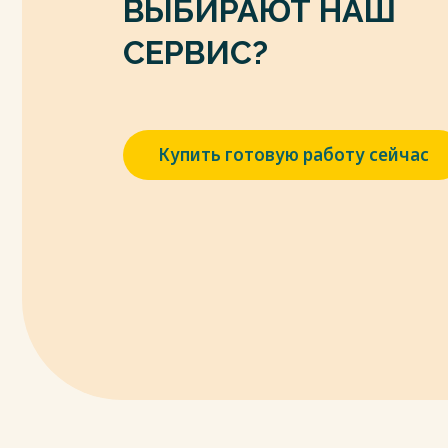
ВЫБИРАЮТ НАШ
должны быть оснащены перспективным
средствами из состава ПТСС, что позво
СЕРВИС?
узлов связи и повысить эффективность 
Весь текст будет доступен
после поку
Купить готовую работу сейчас