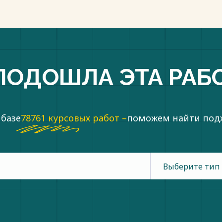
ПОДОШЛА ЭТА РАБ
 базе
78761 курсовых работ –
поможем найти по
Выберите тип