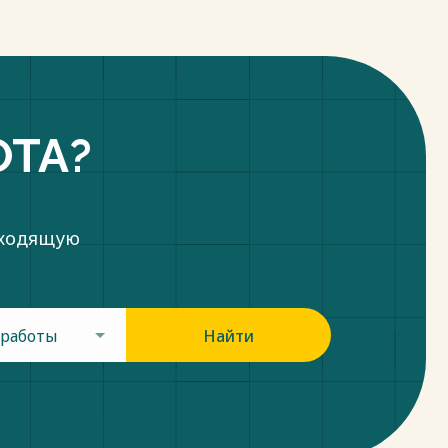
ОТА?
дходящую
 работы
Найти