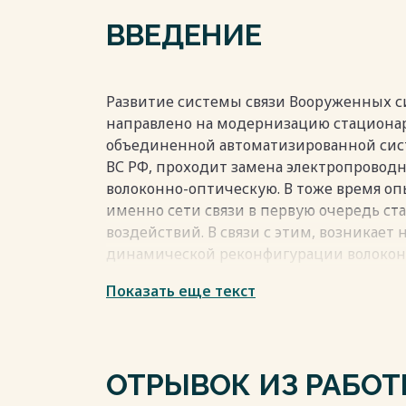
ОПТИЧЕСКОЙ СЕТИ СВЯЗИ 27
ВВЕДЕНИЕ
Глава 3 РЕАЛИЗАЦИЯ ПРОГРАММЫ ДЛЯ 
СЕТИ СВЯЗИ СПЕЦИАЛЬНОГО НАЗНАЧЕНИ
ЗАКЛЮЧЕНИЕ 54
ПЕРЕЧЕНЬ СОКРАЩЕНИЙ 55
Развитие системы связи Вooруженных си
СПИСОК ЛИТЕРАТУРЫ 56
направлено на модернизацию стациона
объединенной автоматизированной сист
ВС РФ, проходит замена электропровод
Весь текст будет доступен
после поку
волоконно-оптическую. В тоже время оп
именно сети связи в первую очередь ст
воздействий. В связи с этим, возникает
динамической реконфигурации волоконн
системами спектрального уплотнения.
Показать еще текст
Весь текст будет доступен
после поку
ОТРЫВОК ИЗ РАБО