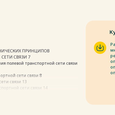
К
Р
м
ЕХНИЧЕСКИХ ПРИНЦИПОВ
р
СЕТИ СВЯЗИ 7
о
ния полевой транспортной сети связи
о
о
портной сети связи 8
сети связи 13
портной сети связи 14
о вероятному противостоянию на
СКОЙ РЕКОНФИГУРАЦИИ ВОЛОКОННО-