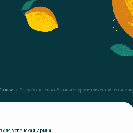
Ре
Разное
Разработка способа многопараметрической реконфигур
ателя
Успенская Ирина