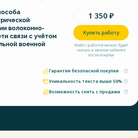
пособа
1 350 ₽
трической
ии волоконно-
Купить работу
ти связи с учётом
льной военной
Файл с работой можно будет
скачать в личном кабинете
после покупки
Гарантия безопасной покупки
Уникальность текста выше 50%
Возможность снять с продажи