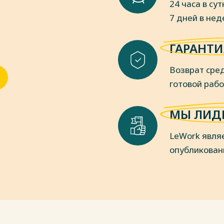
24 часа в сут
и комплексами и техническими
7 дней в не
лит унифицировать сопряжение всех
использования ТС ПСС.
ГАРАНТИ
пки
Возврат сред
готовой раб
МЫ ЛИД
LeWork явля
опубликован