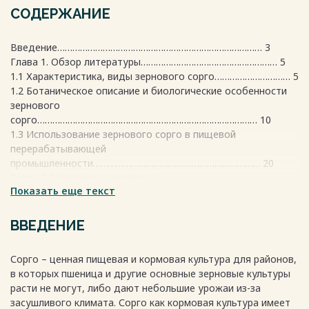
СОДЕРЖАНИЕ
Введение……………………………………………………………………… 3
Глава 1. Обзор литературы……………………………………………… 5
1.1 Характеристика, виды зернового сорго………………………… 5
1.2 Ботаническое описание и биологические особенности
зернового
сорго…………………………………………………………………………… 10
1.3 Использование зернового сорго в пищевой
перерабатывающей
промышленности………………………………………………………… 20
Глава 2. Материалы и методы
Показать еще текст
исследования………………………… 24
Глава 3. Результаты собственных
исследований…………………… 27
ВВЕДЕНИЕ
3.1 Физико-технологические свойства зерна сорго ………….
27
Сорго – ценная пищевая и кормовая культура для районов,
3.2. Химический состав зерна сорго……………………………. 29
в которых пшеница и другие основные зерновые культуры
3.3. Влияние режимов холодного кондиционирования зерна
расти не могут, либо дают небольшие урожаи из-за
сорго на эффективность переработки его в
засушливого климата. Сорго как кормовая культура имеет
муку…………………… 30