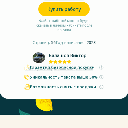
Купить работу
Файл с работой можно будет
скачать в личном кабинете после
покупки
Страниц:
56
Год написания:
2023
Балашов Виктор
Гарантия безопасной покупки
Сообщить о нарушении авторских прав
Уникальность текста выше 50%
Возможность снять с продажи