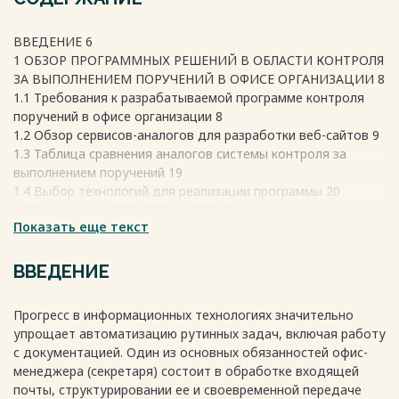
ВВЕДЕНИЕ 6
1 ОБЗОР ПРОГРАММНЫХ РЕШЕНИЙ В ОБЛАСТИ КОНТРОЛЯ
ЗА ВЫПОЛНЕНИЕМ ПОРУЧЕНИЙ В ОФИСЕ ОРГАНИЗАЦИИ 8
1.1 Требования к разрабатываемой программе контроля
поручений в офисе организации 8
1.2 Обзор сервисов-аналогов для разработки веб-сайтов 9
1.3 Таблица сравнения аналогов системы контроля за
выполнением поручений 19
1.4 Выбор технологий для реализации программы 20
1.5 Технология ASP.NET Core MVC 21
Показать еще текст
1.6 Технология Entity Framework Core 27
2 ПРОЕКТИРОВАНИЕ ПРИЛОЖЕНИЯ ДЛЯ КОНТРОЛЯ
ПОРУЧЕНИЙ В ОФИСЕ ОРГАНИЗАЦИИ 33
ВВЕДЕНИЕ
2.1 Диаграмма последовательностей обработки поручений
в разрабатываемой программе 33
Прогресс в информационных технологиях значительно
2.2 Структура проекта 35
упрощает автоматизацию рутинных задач, включая работу
2.3 Структура базы данных 36
с документацией. Один из основных обязанностей офис-
3 РЕАЛИЗАЦИЯ КОНТРОЛЛЕРОВ И МОДЕЛЕЙ
менеджера (секретаря) состоит в обработке входящей
ПРИЛОЖЕНИЯ 43
почты, структурировании ее и своевременной передаче
3.1 Диаграмма классов контроллеров 43