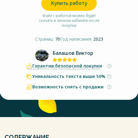
Купить работу
Файл с работой можно будет
скачать в личном кабинете после
покупки
Страниц:
70
Год написания:
2023
Балашов Виктор
Гарантия безопасной покупки
Сообщить о нарушении авторских прав
Уникальность текста выше 50%
Возможность снять с продажи
СОДЕРЖАНИЕ