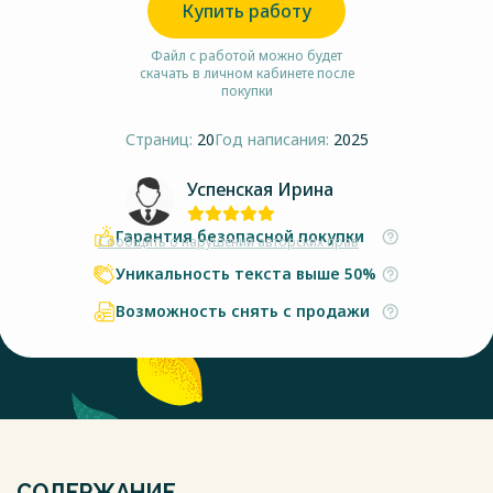
Купить работу
Файл с работой можно будет
скачать в личном кабинете после
покупки
Страниц:
20
Год написания:
2025
Успенская Ирина
Гарантия безопасной покупки
Сообщить о нарушении авторских прав
Уникальность текста выше 50%
Возможность снять с продажи
СОДЕРЖАНИЕ