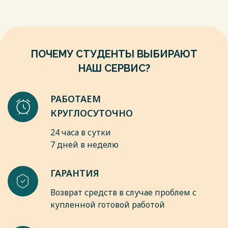
"Аэтерна", 2017. – С. 239-242. – EDN YOINLT.
от 20 до 50 тыс., а около 9% — свыше 50 тыс. рублей.
4.Развитие финансовых технологий https://cbr.ru/fintech/
Весь текст будет доступен
после покупки
Весь текст будет доступен
после покупки
ПОЧЕМУ СТУДЕНТЫ ВЫБИРАЮТ
НАШ СЕРВИС?
РАБОТАЕМ
КРУГЛОСУТОЧНО
24 часа в сутки
7 дней в неделю
ГАРАНТИЯ
Возврат средств в случае проблем с
купленной готовой работой