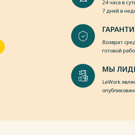
24 часа в сут
7 дней в не
ство в детском возрасте. Л.С.
ГАРАНТИ
пки
Возврат сред
готовой раб
МЫ ЛИД
LeWork явля
опубликован