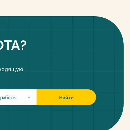
ОТА?
дходящую
 работы
Найти