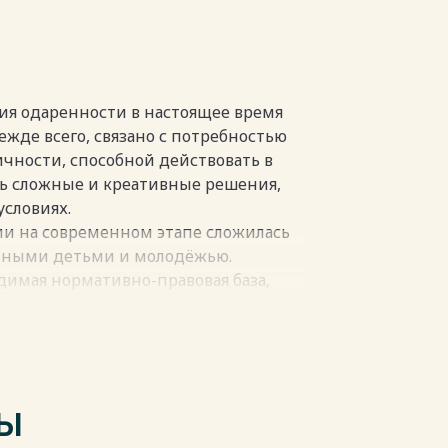
ументов по развитию
 школьников 39
ия одаренности в настоящее время
режде всего, связано с потребностью
чности, способной действовать в
ь сложные и креативные решения,
словиях.
и на современном этапе сложилась
пки
енными детьми и молодёжью.
димая нормативно-правовая база,
 такой работы. К таким документам
не относятся Основные положения
 Генеральной Ассамблеей ООН
иминацией в области образования»,
и Объединенных Наций по вопросам
ТЫ
ые положения «Конвенции о правах