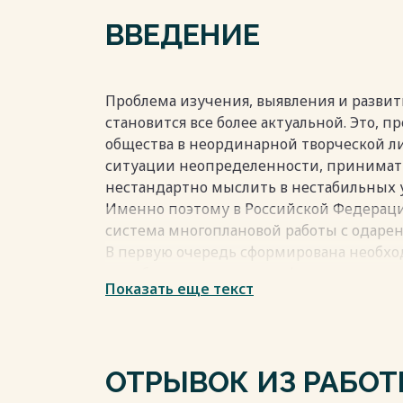
эксперимента 35
ВВЕДЕНИЕ
2.2 Экспериментальная проверка инстр
интеллектуальной одаренности старших
Заключение 53
Список использованных источников 56
Проблема изучения, выявления и развит
Приложение 1 60
становится все более актуальной. Это, п
Приложение 2 66
общества в неординарной творческой ли
ситуации неопределенности, принимат
нестандартно мыслить в нестабильных у
Именно поэтому в Российской Федераци
Весь текст будет доступен
после поку
система многоплановой работы с одар
В первую очередь сформирована необхо
выработаны механизмы финансирования
Показать еще текст
на международном и федеральном уров
«Декларации прав человека», принятые
10.12.1948,«Конвенция о борьбе с дискр
Генеральной конференцией Организаци
ОТРЫВОК ИЗ РАБО
образования, науки в культуры, Основн