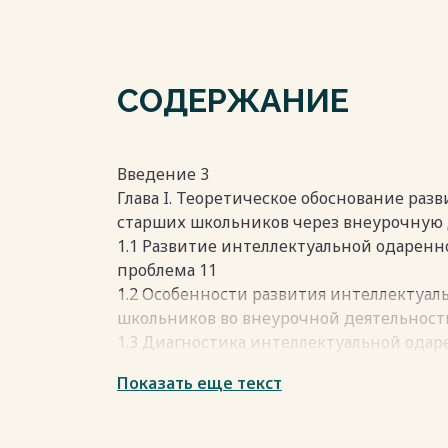
СОДЕРЖАНИЕ
Введение 3
Глава I. Теоретическое обоснование ра
старших школьников через внеурочную 
1.1 Развитие интеллектуальной одаренн
проблема 11
1.2 Особенности развития интеллектуа
школьников во внеурочной деятельност
1.3 Диагностика интеллектуальной ода
внеурочной деятельности 30
Показать еще текст
Глава II. Экспериментальная проверка р
одаренности старших школьников 35
2.1 Описание экспериментальной площад