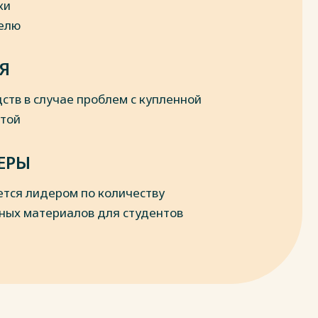
ки
делю
Я
ств в случае проблем с купленной
отой
ЕРЫ
ется лидером по количеству
ных материалов для студентов