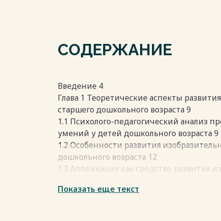
СОДЕРЖАНИЕ
Введение 4
Глава 1 Теоретические аспекты развити
старшего дошкольного возраста 9
1.1 Психолого-педагогический анализ п
умений у детей дошкольного возраста 9
1.2 Особенности развития изобразитель
дошкольного возраста 12
1.3 Аппликация как средство развития 
дошкольников 22
Показать еще текст
Выводы по первой главе 30
Глава 2 Экспериментальное исследован
деятельности с использованием апплик