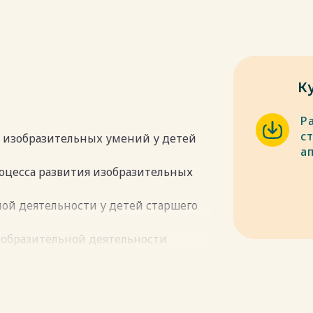
К
Р
с
я изобразительных умений у детей
а
роцесса развития изобразительных
ной деятельности у детей старшего
изобразительной деятельности
ие развития изобразительной
ации 33