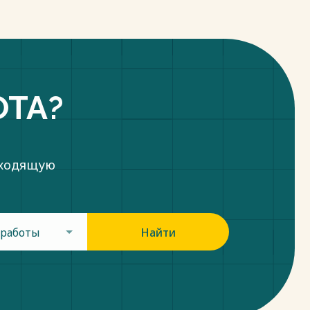
ОТА?
дходящую
 работы
Найти