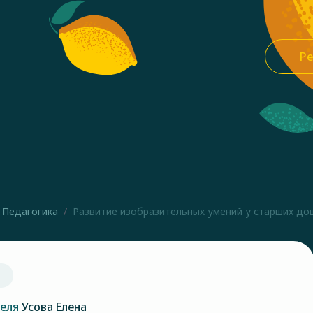
Ре
Педагогика
Развитие изобразительных умений у старших дош
теля
Усова Елена