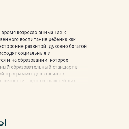
зобразительных способностей у
 МБДОУ «Лесной детский сад» Омской
азвитию изобразительной
ного возраста с использованием
е время возросло внимание к
венного воспитания ребенка как
сторонне развитой, духовно богатой
исходят социальные и
ся и на образовании, которое
ный образовательный стандарт в
ной программы дошкольного
пки
й личности – одна из важнейших
и на современном этапе. Человек
азвитым чувством красоты и
енная концепция дошкольного
ения детей к искусству с раннего
ских ценностей. Именно поэтому
ТЫ
внимание развитию изобразительной