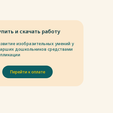
упить и скачать работу
азвитие изобразительных умений у
тарших дошкольников средствами
ппликации
Перейти к оплате