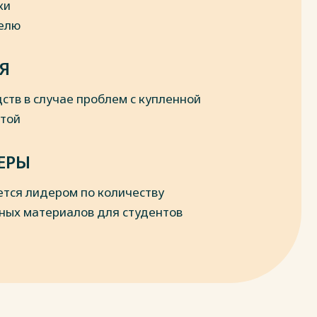
ки
делю
Я
ств в случае проблем с купленной
отой
ЕРЫ
ется лидером по количеству
ных материалов для студентов