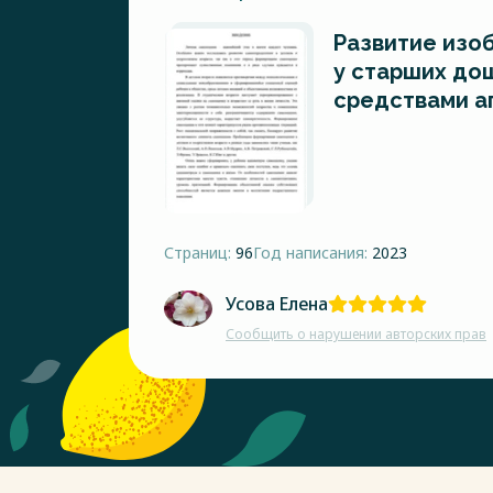
Развитие изо
у старших до
средствами а
Страниц:
96
Год написания:
2023
Усова Елена
Сообщить о нарушении авторских прав