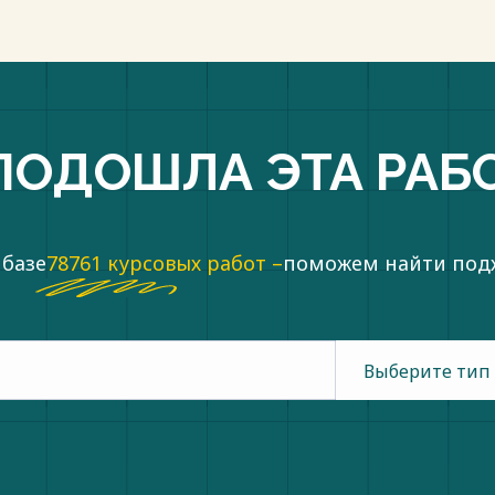
ПОДОШЛА ЭТА РАБ
 базе
78761 курсовых работ –
поможем найти по
Выберите тип