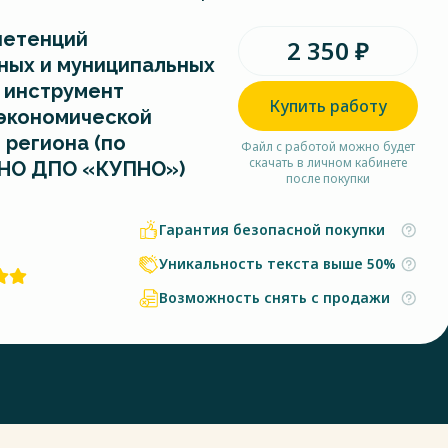
петенций
2 350 ₽
ных и муниципальных
 инструмент
Купить работу
экономической
 региона (по
Файл с работой можно будет
скачать в личном кабинете
АНО ДПО «КУПНО»)
после покупки
Гарантия безопасной покупки
Уникальность текста выше 50%
Возможность снять с продажи