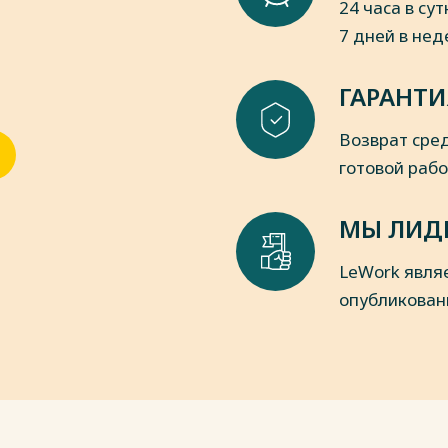
24 часа в сут
вности в системе госуправления на
7 дней в не
требований к замещению должностей
. В. Бондаренко, М. А. Танина, В. А.
ГАРАНТИ
 подходы к формированию системы
ионов / Под общей редакцией
Возврат сред
ензенская государственная
 40-55. – EDN UJQGEJ.
готовой раб
венной службы в политической
ия / Г. А. Борщевский. — Москва :
МЫ ЛИД
Актуальные монографии). — ISBN 978-
/ Образовательная платформа Юрайт
LeWork явля
99(дата обращения: 04.11.2022).
опубликован
ии как новая парадигма результата
енная наука: актуальные проблемы
уки. – 2019. – № 3-2. – С. 25-27. –
в Российской Федерации : учебник для
. и доп. — Москва : Издательство