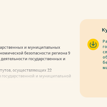
К
Р
г
ударственных и муниципальных
с
ономической безопасности региона 9
о
 деятельности государственных и
б
м
итутов, осуществляющих 22
ля государственной и муниципальной
новый инструмент 30
тенций как индикатор состояния