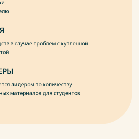
ки
делю
Я
ств в случае проблем с купленной
отой
ЕРЫ
ется лидером по количеству
ных материалов для студентов