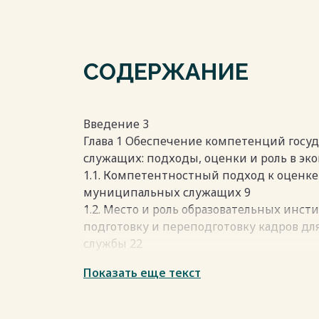
СОДЕРЖАНИЕ
Введение 3
Глава 1 Обеспечение компетенций гос
служащих: подходы, оценки и роль в эк
1.1. Компетентностный подход к оценке
муниципальных служащих 9
1.2. Место и роль образовательных инст
подготовку и переподготовку кадров д
службы 22
1.3. Корпоративные университеты как 
Показать еще текст
совершенствования компетенций 30
Глава 2 Комплексная диагностика компе
экономической безопасности 37