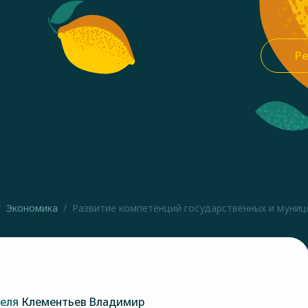
Ре
Экономика
Развитие компетенций государственных и муници
теля
Клементьев Владимир