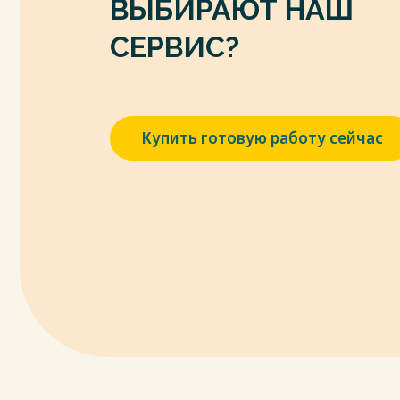
ВЫБИРАЮТ НАШ
4) Бондаренко, В. В. Повышение эффекти
основе разработки квалификационных 
СЕРВИС?
государственных гражданских служащих / В
Юдина // Теоретико-методологические
развития предприятий, комплексов, рег
В.В.Бондаренко, Ф.Е.Удалова. – Пенза : П
Купить готовую работу сейчас
сельскохозяйственная академия, 2015. – С.
5) Борщевский, Г. А.Институт государст
системе российского общества : монограф
Издательство Юрайт, 2022. — 293 с. — (
5-534-05726-3. — Текст : электронный /
[сайт]. — URL: https://urait.ru/bcode/4936
6) Бурлакова, Н. В. Ключевые компетенц
образования / Н. В. Бурлакова // Соврем
теории и практики. Серия: Гуманитарные на
EDN DJXTXG.
7) Дёмин, А. А. Государственная служба 
вузов / А. А. Дёмин. — 10-е изд., перераб