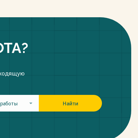
ОТА?
дходящую
 работы
Найти