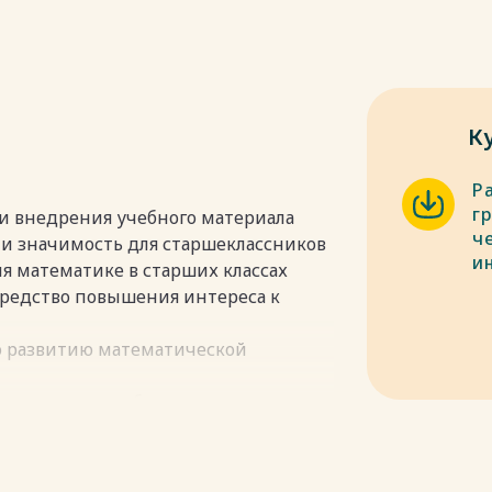
К
Р
г
и внедрения учебного материала
ч
 и значимость для старшеклассников
и
я математике в старших классах
средство повышения интереса к
по развитию математической
 инструменты обучения
вательного проекта
ии образовательной программы