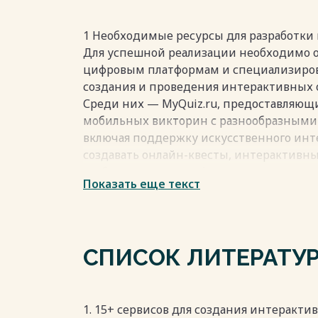
воспринимать материал. Отсутствие ви
процесс усвоения понятий, требующих 
анализа.
1 Необходимые ресурсы для разработки 
Весь текст будет доступен
после поку
Для успешной реализации необходимо 
цифровым платформам и специализиро
создания и проведения интерактивных 
Среди них — MyQuiz.ru, предоставляющ
мобильных викторин с разнообразными
включая поддержку искусственного инте
создавать онлайн-квесты, интерактивны
особенно важно для формирования вовл
Показать еще текст
игровых методов. Для разработки диало
кроссвордов с возможностью предварит
материала удобно использовать Online T
созданию онлайн-курсов, уроков, вебин
СПИСОК ЛИТЕРАТУ
решаются с помощью платформы SKILLS
понятным интерфейсом и широким фун
начинающих, так и для опытных пользоват
Для размещения разработанных учебных
1. 15+ сервисов для создания интерактив