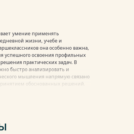
пки
евает умение применять
седневной жизни, учебе и
аршеклассников она особенно важна,
для успешного освоения профильных
решения практических задач. В
жно быстро анализировать и
ческого мышления напрямую связано
принятием обоснованных решений.
ена наблюдаемым снижением уровня
хся старших классов, что
независимого тестирования, так и в
ых и нестандартных задач.
одержат сухие формулы и мало
ТЫ
способность учеников полноценно