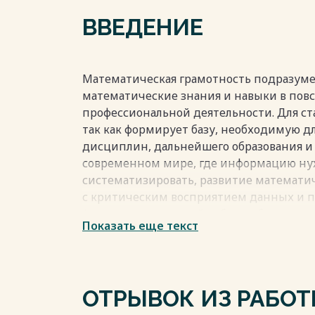
Библиография
ВВЕДЕНИЕ
Весь текст будет доступен
после поку
Математическая грамотность подразум
математические знания и навыки в пов
профессиональной деятельности. Для ст
так как формирует базу, необходимую 
дисциплин, дальнейшего образования и 
современном мире, где информацию ну
систематизировать, развитие математи
с критическим восприятием данных и 
Актуальность данной работы обусловл
Показать еще текст
математической подготовки среди учащи
проявляется как в результатах внешнего 
общем затруднении при решении типов
Традиционные учебные пособия часто с
ОТРЫВОК ИЗ РАБО
понятных примеров, что ограничивает 