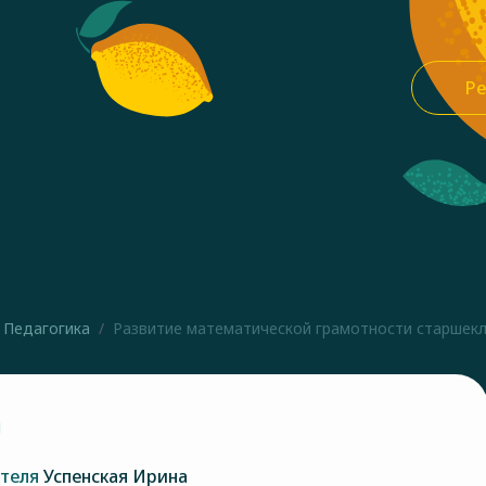
Ре
Педагогика
Развитие математической грамотности старшекла
ателя
Успенская Ирина