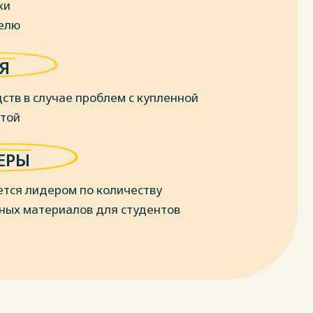
ки
делю
Я
ств в случае проблем с купленной
отой
ЕРЫ
ется лидером по количеству
ных материалов для студентов