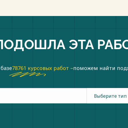
ПОДОШЛА ЭТА РАБ
 базе
78761 курсовых работ –
поможем найти по
Выберите тип