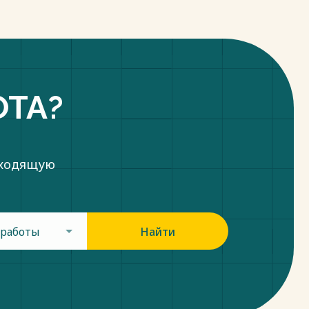
ОТА?
дходящую
 работы
Найти