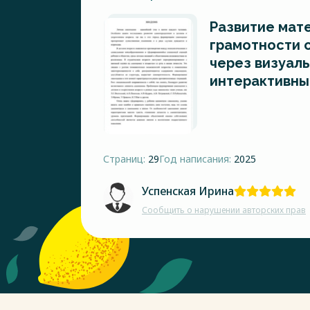
Развитие мат
грамотности 
через визуал
интерактивны
Страниц:
29
Год написания:
2025
Успенская Ирина
Сообщить о нарушении авторских прав