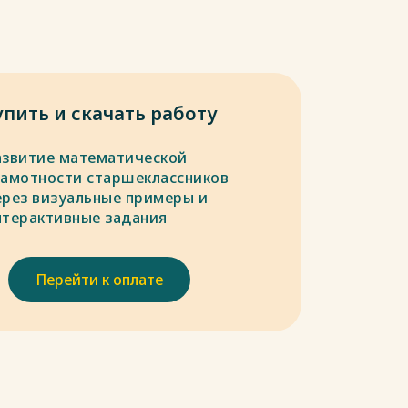
упить и скачать работу
азвитие математической
рамотности старшеклассников
ерез визуальные примеры и
нтерактивные задания
Перейти к оплате