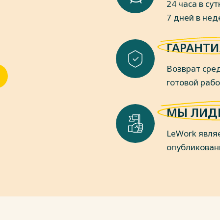
24 часа в сут
7 дней в не
ГАРАНТИ
Возврат сред
готовой раб
МЫ ЛИД
LeWork явля
опубликован