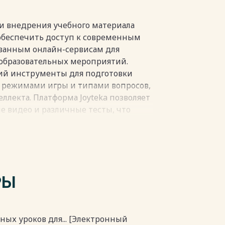
зуальных компонентов усложняет
пространственного представления и
и внедрения учебного материала
пки
обеспечить доступ к современным
ванным онлайн-сервисам для
образовательных мероприятий.
ий инструменты для подготовки
 режимами игры и типами вопросов,
ллекта. Платформа Joyteka позволяет
е видео и различные тесты, что
еченности учащихся посредством
говых тренажёров, тестов и
ельного размещения теоретического
est Pad. Более комплексные задачи по
аров и интерактивных элементов
РЫ
PACE, отличающейся интуитивно
кционалом, подходящим как для
елей [21][20][1][17].
 материалов и получения обратной
ных уроков для... [Электронный