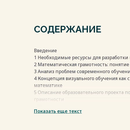
СОДЕРЖАНИЕ
Введение
1 Необходимые ресурсы для разработки 
2 Математическая грамотность: понятие
3 Анализ проблем современного обучени
4 Концепция визуального обучения как 
математике
5 Описание образовательного проекта 
грамотности
6 Примеры заданий и иллюстраций как
Показать еще текст
7 Методы оценки эффективности образо
8 Ролей участников проекта в реализац
Заключение