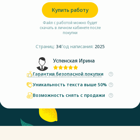
Купить работу
Файл с работой можно будет
скачать в личном кабинете после
покупки
Страниц:
34
Год написания:
2025
Успенская Ирина
Гарантия безопасной покупки
Сообщить о нарушении авторских прав
Уникальность текста выше 50%
Возможность снять с продажи