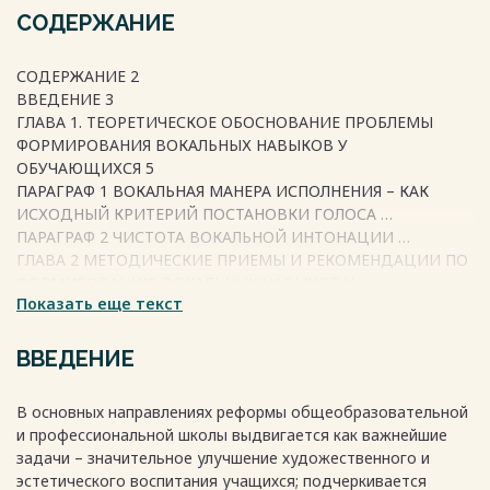
СОДЕРЖАНИЕ
СОДЕРЖАНИЕ 2
ВВЕДЕНИЕ 3
ГЛАВА 1. ТЕОРЕТИЧЕСКОЕ ОБОСНОВАНИЕ ПРОБЛЕМЫ
ФОРМИРОВАНИЯ ВОКАЛЬНЫХ НАВЫКОВ У
ОБУЧАЮЩИХСЯ 5
ПАРАГРАФ 1 ВОКАЛЬНАЯ МАНЕРА ИСПОЛНЕНИЯ – КАК
ИСХОДНЫЙ КРИТЕРИЙ ПОСТАНОВКИ ГОЛОСА …
ПАРАГРАФ 2 ЧИСТОТА ВОКАЛЬНОЙ ИНТОНАЦИИ …
ГЛАВА 2 МЕТОДИЧЕСКИЕ ПРИЕМЫ И РЕКОМЕНДАЦИИ ПО
ФОРМИРОВАНИЮ ВОКАЛЬНЫХ НАВЫКОВ У
Показать еще текст
ОБУЧАЮЩИХСЯ В ПРОЦЕССЕ ДОПОЛНИТЕЛЬНОГО
ОБРАЗОВАНИЯ ..
ПАРАГРАФ 3 МЕТОДИЧЕСКИЕ ПРИЕМЫ И РЕКОМЕНДАЦИИ
ВВЕДЕНИЕ
ПО РАБОТЕ НАД ФОРМИРОВАНИЕМ ВОКАЛЬНЫХ
НАВЫКОВ ..
В основных направлениях реформы общеобразовательной
ПАРАГРАФ 4 КОНТРОЛЬНЫЙ ЭТАП ЭКСПЕРИМЕНТАЛЬНОГО
и профессиональной школы выдвигается как важнейшие
ФОРМИРОВАНИЯ ВОКАЛЬНЫХ НАВЫКОВ У МЛАДШИХ
задачи – значительное улучшение художественного и
ШКОЛЬНИКОВ …
эстетического воспитания учащихся; подчеркивается
ЗАКЛЮЧЕНИЕ …