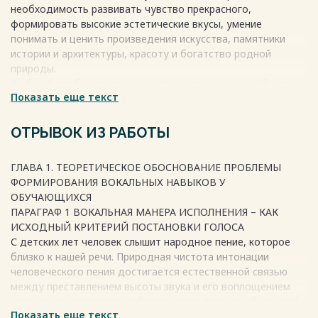
необходимость развивать чувство прекрасного,
СПИСОК ЛИТЕРАТУРЫ …
формировать высокие эстетические вкусы, умение
ПРИЛОЖЕНИЯ …
понимать и ценить произведения искусства, памятники
Весь текст будет доступен
после покупки
истории и архитектуры, красоту и богатство родной
природы.
К общей проблеме совершенствования методов обучения
Показать еще текст
относятся и теоретическое обоснование их, и поиски
новых путей систематизации эстетического воспитания
детей средствами музыки, приобщения их к музыкальному
ОТРЫВОК ИЗ РАБОТЫ
искусству через пение как самый доступный для детей вид
музыкальной деятельности.
ГЛАВА 1. ТЕОРЕТИЧЕСКОЕ ОБОСНОВАНИЕ ПРОБЛЕМЫ
Пение - наиболее распространенный и самый доступный
ФОРМИРОВАНИЯ ВОКАЛЬНЫХ НАВЫКОВ У
вид искусства. Доступность искусства пения обусловлена
ОБУЧАЮЩИХСЯ
тем, что певческий инструмент всегда при себе.
ПАРАГРАФ 1 ВОКАЛЬНАЯ МАНЕРА ИСПОЛНЕНИЯ – КАК
ИСХОДНЫЙ КРИТЕРИЙ ПОСТАНОВКИ ГОЛОСА
Весь текст будет доступен
после покупки
С детских лет человек слышит народное пение, которое
близко к нашей речи. Природная чистота интонации
человеческого пения достигается естественной связью
между преставлением высоты звука и его воплощением
голосовым аппаратом, работающим в привычной речевой
Показать еще текст
манере. Народное пение, по состоянию при нем голосового