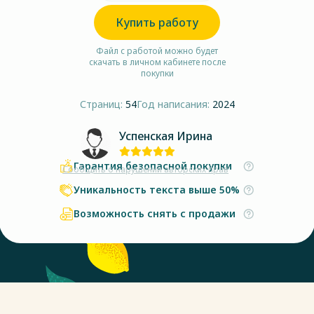
Купить работу
Файл с работой можно будет
скачать в личном кабинете после
покупки
Страниц:
54
Год написания:
2024
Успенская Ирина
Гарантия безопасной покупки
Сообщить о нарушении авторских прав
Уникальность текста выше 50%
Возможность снять с продажи