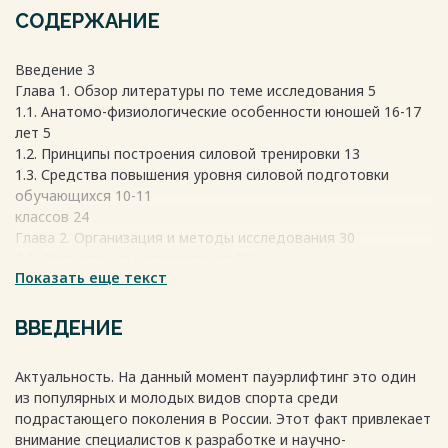
СОДЕРЖАНИЕ
Введение 3
Глава 1. Обзор литературы по теме исследования 5
1.1. Анатомо-физиологические особенности юношей 16-17
лет 5
1.2. Принципы построения силовой тренировки 13
1.3. Средства повышения уровня силовой подготовки
обучающихся 10-11
классов 24
Глава 2. Организация и методы исследования 30
2.1. Организация исследования 30
Показать еще текст
2.2. Методы исследования 31
Глава 3. Результаты исследования и их
ВВЕДЕНИЕ
обсуждение…………………………. 39
Актуальность. На данный момент пауэрлифтинг это один
3.1. Результаты тестирования в начале
из популярных и молодых видов спорта среди
эксперимента…………………………39
подрастающего поколения в России. Этот факт привлекает
внимание специалистов к разработке и научно-
3.2. Результаты тестирования в конце