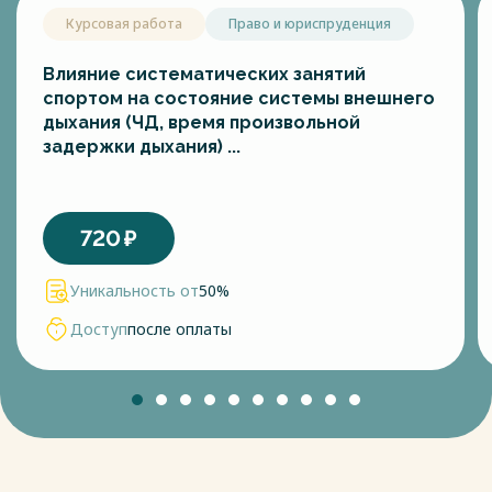
счет преимущественно аэробного источника;
Курсовая работа
Право и юриспруденция
интенсивность работы может быть умеренной, большой,
переменной; суммарная длительность выполнения
упражнений составляет от нескольких до десятков минут.
Влияние систематических занятий
В практике физического воспитания применяют огромное
спортом на состояние системы внешнего
количество самых разных по форме физических
дыхания (ЧД, время произвольной
упражнений циклического и ациклического характера,
задержки дыхания) ...
например бег на длительные дистанции, бег по
пересеченной местности (кросс), езда на лыжах и
велосипеде, бег на коньках, плавание, игры и игровые
упражнения, упражнения, выполняемые по методу
720
₽
круговой тренировки (включая в круг 7-8 и более
упражнений, выполняемых в среднем темпе) и др.
Уникальность от
50%
Основные требования, предъявляемые к ним, следующие:
упражнения необходимо выполнять в зонах умеренной и
Доступ
после оплаты
большой мощности работ; продолжительность таких
упражнений от нескольких минут до 60-90 мин; работа
осуществляется при глобальном функционировании мышц
[29].
Весь текст будет доступен
после покупки