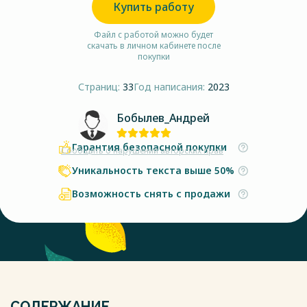
Купить работу
Файл с работой можно будет
скачать в личном кабинете после
покупки
Страниц:
33
Год написания:
2023
Бобылев_Андрей
Гарантия безопасной покупки
Сообщить о нарушении авторских прав
Уникальность текста выше 50%
Возможность снять с продажи
СОДЕРЖАНИЕ