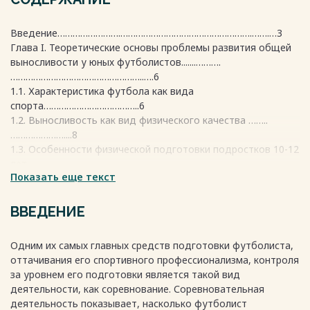
Введение…………………….…………………………………………….…….…3
Глава I. Теоретические основы проблемы развития общей
выносливости у юных футболистов.......……….
……………………………………………..….6
1.1. Характеристика футбола как вида
спорта………………………………..6
1.2. Выносливость как вид физического качества ……..
…………………....8
1.3. Особенности физической подготовки подростков 10-12
лет,
Показать еще текст
занимающихся футболом………………………………………………..
…...11
Глава II. Методы и организация исследования . 16
ВВЕДЕНИЕ
2.1. Методы исследования ……… 16
2.2 Организация исследования ……... 19
Одним их самых главных средств подготовки футболиста,
ГЛАВА III. Анализ результатов педагогического
оттачивания его спортивного профессионализма, контроля
эксперимента
за уровнем его подготовки является такой вид
3.1. Анализ результатов исследования на этапе
деятельности, как соревнование. Соревновательная
эксперимента …………...23
деятельность показывает, насколько футболист
3.2. Динамика результатов исследования…………………………...