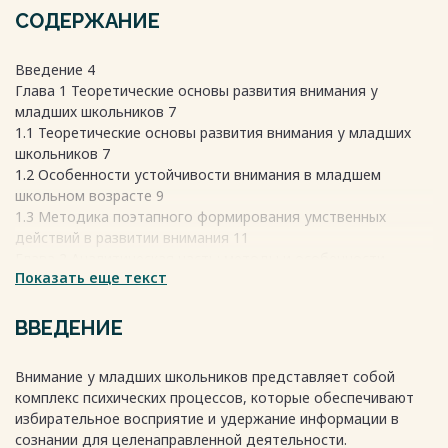
СОДЕРЖАНИЕ
Введение 4
Глава 1 Теоретические основы развития внимания у
младших школьников 7
1.1 Теоретические основы развития внимания у младших
школьников 7
1.2 Особенности устойчивости внимания в младшем
школьном возрасте 9
1.3 Методика поэтапного формирования умственных
действий в развитии внимания 11
Глава 2 Аналитическая часть: методы и особенности
Показать еще текст
тренировки внимания 13
2.1 Анализ методов обучения внимательному письму как
средство тренировки внимания 13
ВВЕДЕНИЕ
2.2 Типичные ошибки невнимательности как материал для
упражнений 16
Внимание у младших школьников представляет собой
2.3 Психологическое сопровождение занятия
комплекс психических процессов, которые обеспечивают
"внимательное письмо" 18
избирательное восприятие и удержание информации в
Глава 3 Практическая реализация и рекомендации 20
сознании для целенаправленной деятельности.
3.1 Эмпирическое исследование эффективности метода