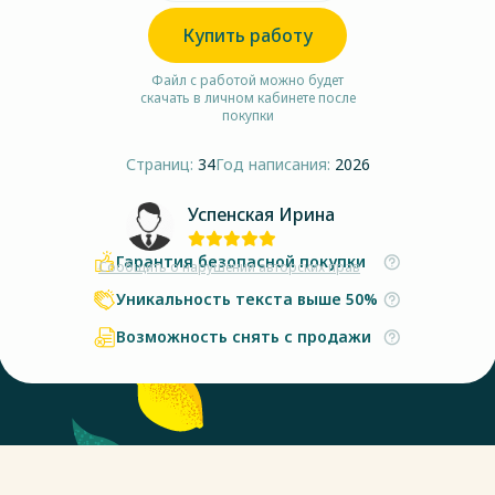
Купить работу
Файл с работой можно будет
скачать в личном кабинете после
покупки
Страниц:
34
Год написания:
2026
Успенская Ирина
Гарантия безопасной покупки
Сообщить о нарушении авторских прав
Уникальность текста выше 50%
Возможность снять с продажи