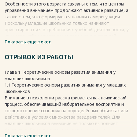
Особенности этого возраста связаны с тем, что центры
внимательного письма 20
управления вниманием продолжают активное развитие, а
3.2 Разработка методического пособия для педагогов 22
также с тем, что формируются навыки саморегуляции.
3.3 Рекомендации родителям по развитию концентрации
Поскольку младшие школьники только начинают
ребёнка дома 24
ориентироваться в требованиях учебной деятельности, у
3.4 Планирование занятий по развитию устойчивого
них часто наблюдаются трудности с концентрацией,
внимания в начальной школе 26
Показать еще текст
переключением и удержанием внимания в течение
Заключение 28
длительного времени. Это делает развитие внимания
Библиография 30
одной из приоритетных задач педагогической практики.
ОТРЫВОК ИЗ РАБОТЫ
Весь текст будет доступен
после покупки
Весь текст будет доступен
после покупки
Глава 1 Теоретические основы развития внимания у
младших школьников
1.1 Теоретические основы развития внимания у младших
школьников
Внимание в психологии рассматривается как психический
процесс, обеспечивающий избирательное восприятие и
сосредоточение сознания на определённых объектах или
действиях в условиях множества раздражителей. Для
младших школьников внимание не только выполняет
функцию отбора информации, но и становится
Показать еще текст
фундаментом для формирования учебных навыков, что