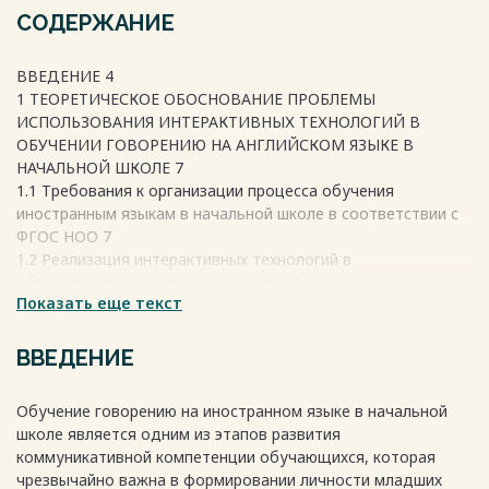
СОДЕРЖАНИЕ
ВВЕДЕНИЕ 4
1 ТЕОРЕТИЧЕСКОЕ ОБОСНОВАНИЕ ПРОБЛЕМЫ
ИСПОЛЬЗОВАНИЯ ИНТЕРАКТИВНЫХ ТЕХНОЛОГИЙ В
ОБУЧЕНИИ ГОВОРЕНИЮ НА АНГЛИЙСКОМ ЯЗЫКЕ В
НАЧАЛЬНОЙ ШКОЛЕ 7
1.1 Требования к организации процесса обучения
иностранным языкам в начальной школе в соответствии с
ФГОС НОО 7
1.2 Реализация интерактивных технологий в
образовательном процессе школы 11
Показать еще текст
1.3 Интерактивные технологии в обучении иностранному
языку в начальной школе 16
1.4 Интерактивные технологии в обучении говорению на
ВВЕДЕНИЕ
английском языке в начальной школе 22
Выводы по главе 1 29
Обучение говорению на иностранном языке в начальной
2 МЕТОДИЧЕСКИЕ ПУТИ РЕШЕНИЯ ПРОБЛЕМЫ
школе является одним из этапов развития
ИСПОЛЬЗОВАНИЯ ИНТЕРАКТИВНЫХ ТЕХНОЛОГИЙ В
коммуникативной компетенции обучающихся, которая
ОБУЧЕНИИ ГОВОРЕНИЮ НА АНГЛИЙСКОМ ЯЗЫКЕ
чрезвычайно важна в формировании личности младших
ОБУЧАЮЩИХСЯ НАЧАЛЬНОЙ ШКОЛЫ 30