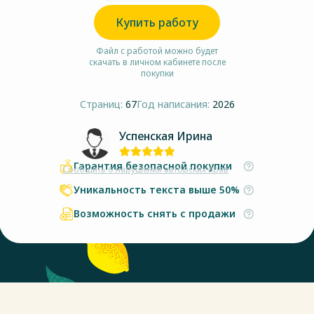
Купить работу
Файл с работой можно будет
скачать в личном кабинете после
покупки
Страниц:
67
Год написания:
2026
Успенская Ирина
Гарантия безопасной покупки
Сообщить о нарушении авторских прав
Уникальность текста выше 50%
Возможность снять с продажи