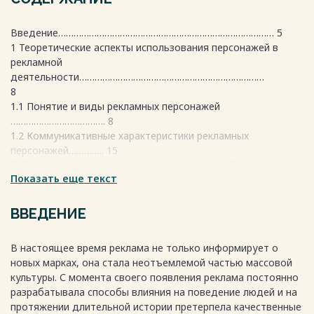
Введение………………………………………………………………………… 5
1 Теоретические аспекты использования персонажей в
рекламной
деятельности………………………………………………………………
8
1.1 Понятие и виды рекламных персонажей
………………………………. 8
1.2 Коммуникативные характеристики рекламных
персонажей………….. 15
2 Опыт использования рекламных персонажей в
Показать еще текст
практической деятельности
компаний…………………………………………………..
18
ВВЕДЕНИЕ
2.1 Рекламный персонаж в зарубежной практике……………...
…………... 18
В настоящее время реклама не только информирует о
2.2 Рекламный персонаж в отечественной
новых марках, она стала неотъемлемой частью массовой
практике………………………. 26
культуры. С момента своего появления реклама постоянно
Заключение……………………………………………………………………...
разрабатывала способы влияния на поведение людей и на
Перечень использованных информационных
протяжении длительной истории претерпела качественные
ресурсов……………………... 32