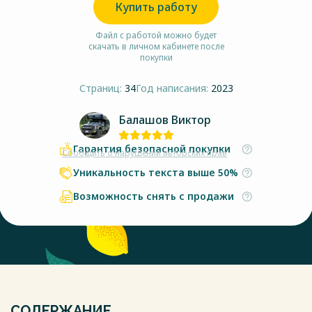
Купить работу
Файл с работой можно будет
скачать в личном кабинете после
покупки
Страниц:
34
Год написания:
2023
Балашов Виктор
Гарантия безопасной покупки
Сообщить о нарушении авторских прав
Уникальность текста выше 50%
Возможность снять с продажи
СОДЕРЖАНИЕ