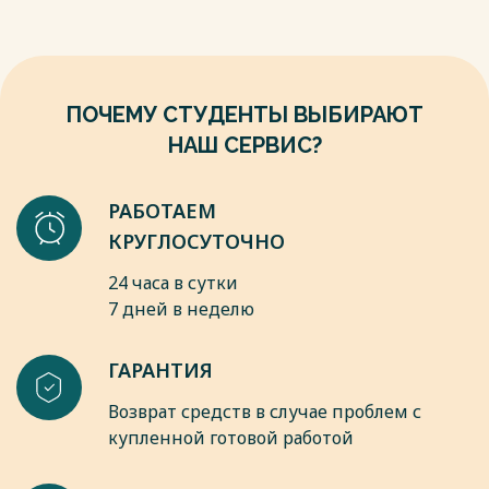
Бровкина. – Москва : Моск. гуманитар. ун-т, 2009. – 172 с.
9. Геращенко, Л.Л. Психология рекламы: учеб. пособие / Л.Л.
Геращенко. – Москва : АСТ, 2008. – 352 с.
10. Захарова, А.Н. Прикладная психология рекламы и
массовых коммуникаций: конспект лекций / А.Н. Захарова. –
ПОЧЕМУ СТУДЕНТЫ ВЫБИРАЮТ
Чебоксары : ЧувГУ, 2009. – 192 с.
НАШ СЕРВИС?
Весь текст будет доступен
после покупки
РАБОТАЕМ
КРУГЛОСУТОЧНО
24 часа в сутки
7 дней в неделю
ГАРАНТИЯ
Возврат средств в случае проблем с
купленной готовой работой