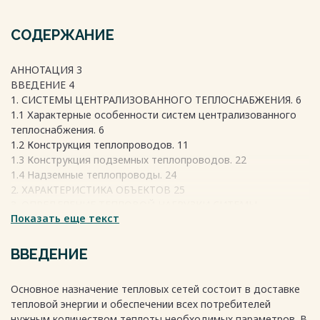
СОДЕРЖАНИЕ
АННОТАЦИЯ 3
ВВЕДЕНИЕ 4
1. СИСТЕМЫ ЦЕНТРАЛИЗОВАННОГО ТЕПЛОСНАБЖЕНИЯ. 6
1.1 Характерные особенности систем централизованного
теплоснабжения. 6
1.2 Конструкция теплопроводов. 11
1.3 Конструкция подземных теплопроводов. 22
1.4 Надземные теплопроводы. 24
2. ХАРАКТЕРИСТИКА ОБЪЕКТОВ 25
3. ОПРЕДЕЛЕНИЕ ТЕПЛОВОЙ НАГРУЗКИ СИТЕМЫ
Показать еще текст
ТЕПЛОСНАБЖЕНИЯ 28
3.1 Определение тепловых потоков потребителей 28
3.2 Расчет графика теплопотребления 37
ВВЕДЕНИЕ
3.3 Расчет графика центрального качественного
регулирования 42
Основное назначение тепловых сетей состоит в доставке
4. ГИДРАВЛИЧЕСКИЙ РАСЧЕТ ТЕПЛОВОЙ СЕТИ 46
тепловой энергии и обеспечении всех потребителей
4.1 Гидравлический расчет трубопроводов 47
нужным количеством теплоты необходимых параметров. В