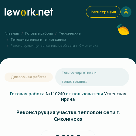
Регистрация
Главная
Готовые работы
Технические
Теплоэнергетика и теплотехника
Реконструкция участка тепловой сети г. Смоленска
Теплоэнергетика и
Дипломная работа
теплотехника
Готовая работа
№110240
от пользователя
Успенская
Ирина
Реконструкция участка тепловой сети г.
Смоленска