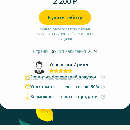
2 200 ₽
Купить работу
Файл с работой можно будет
скачать в личном кабинете после
покупки
Страниц:
88
Год написания:
2024
Успенская Ирина
Гарантия безопасной покупки
Сообщить о нарушении авторских прав
Уникальность текста выше 50%
Возможность снять с продажи