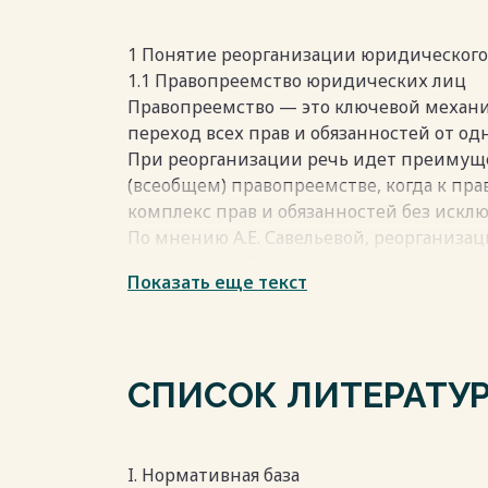
1 Понятие реорганизации юридического
1.1 Правопреемство юридических лиц
Правопреемство — это ключевой механ
переход всех прав и обязанностей от од
При реорганизации речь идет преимущ
(всеобщем) правопреемстве, когда к пр
комплекс прав и обязанностей без исклю
По мнению А.Е. Савельевой, реорганиза
организации без прекращения ее имущес
Показать еще текст
.
Аналогично, А.Н. Алексеев и Г.В. Короле
прекращение юридического лица с уни
Правопреемник — это юридическое лицо
СПИСОК ЛИТЕРАТУ
обязанности реорганизуемой компании.
реорганизации может быть один или не
Весь текст будет доступен
после поку
I. Нормативная база