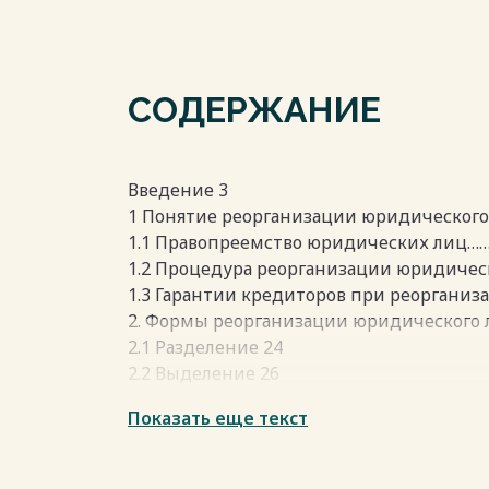
СОДЕРЖАНИЕ
Введение 3
1 Понятие реорганизации юридического
1.1 Правопреемство юридических лиц……
1.2 Процедура реорганизации юридическ
1.3 Гарантии кредиторов при реорганиз
2. Формы реорганизации юридического 
2.1 Разделение 24
2.2 Выделение 26
2.3 Слияние 28
Показать еще текст
2.4 Присоединение 30
2.5 Преобразование 31
Заключение 34