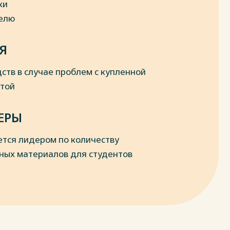
ки
делю
Я
ств в случае проблем с купленной
отой
ЕРЫ
ется лидером по количеству
ных материалов для студентов