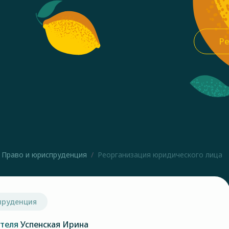
Ре
Право и юриспруденция
Реорганизация юридического лица
пруденция
ателя
Успенская Ирина