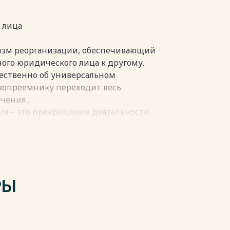
 лица
изм реорганизации, обеспечивающий
ного юридического лица к другому.
ественно об универсальном
авопреемнику переходит весь
чения .
ция – это прекращение деятельности
тва и дел на основе правопреемства
в рассматривают реорганизацию как
версальным правопреемством .
, к которому переходят права и
РЫ
 В зависимости от выбранной формы
сколько правопреемников .
пки