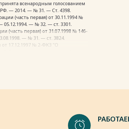
(принята всенародным голосованием
РФ. — 2014. — № 31. — Ст. 4398.
ции (часть первая) от 30.11.1994 №
05.12.1994. — № 32. — ст. 3301.
и (часть первая) от 31.07.1998 № 146-
08.1998. — № 31. — ст. 3824.
от 17.12.1997 № 2-ФКЗ "О
/ Собрание законодательства РФ. —
08-ФЗ "Об акционерных обществах" //
96. — № 1. — ст. 1.
4-ФЗ "Об обществах с ограниченной
ельства РФ. — 16.02.1998. — № 7. —
1-ФЗ "О производственных
ва РФ. — 13.05.1996. — № 20. — ст.
РАБОТАЕ
пки