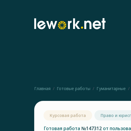
Главная
Готовые работы
Гуманитарные
Курсовая работа
Право и юрис
Готовая работа
№147312
от пользов