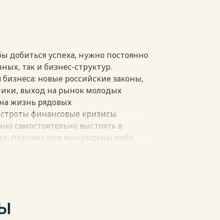
итературы 36
пки
ы добиться успеха, нужно постоянно
чных, так и бизнес-структур.
бизнеса: новые российские законы,
ики, выход на рынок молодых
на жизнь рядовых
остроты финансовые кризисы.
но самостоятельно выстоять в
ии, поэтому они вынуждены либо
кать другие пути организации
 проведение реорганизации
ационно- -правовой формы.
пки
ТЫ