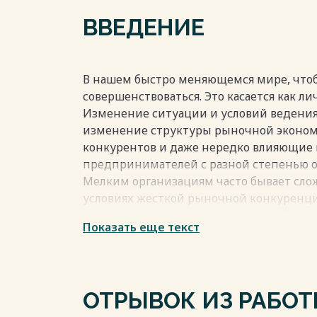
Список использованных источников и л
ВВЕДЕНИЕ
Весь текст будет доступен
после поку
В нашем быстро меняющемся мире, чтоб
совершенствоваться. Это касается как ли
Изменение ситуации и условий ведения 
изменение структуры рыночной эконом
конкурентов и даже нередко влияющие 
предпринимателей с разной степенью 
Мелким организациям часто бывает слож
условиях жесткой рыночной конкуренц
прекращать свою деятельность, либо ис
Показать еще текст
работы. Одним из таких путей является
организации, т.е. изменения ее организ
Весь текст будет доступен
после поку
ОТРЫВОК ИЗ РАБО