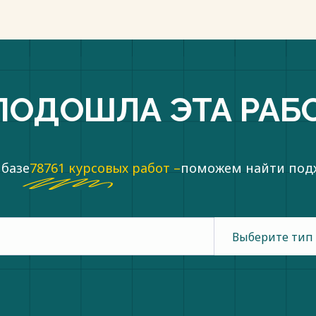
ПОДОШЛА ЭТА РАБ
 базе
78761 курсовых работ –
поможем найти по
Выберите тип