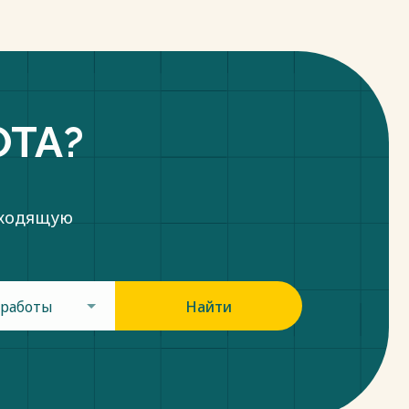
ОТА?
дходящую
 работы
Найти