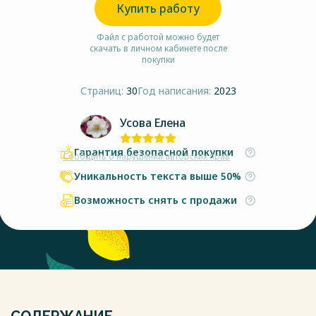
Купить работу
Файл с работой можно будет
скачать в личном кабинете после
покупки
Страниц:
30
Год написания:
2023
Усова Елена
Гарантия безопасной покупки
Сообщить о нарушении авторских прав
Уникальность текста выше 50%
Возможность снять с продажи