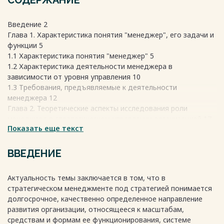
СОДЕРЖАНИЕ
Введение 2
Глава 1. Характеристика понятия "менеджер", его задачи и
функции 5
1.1 Характеристика понятия "менеджер" 5
1.2 Характеристика деятельности менеджера в
зависимости от уровня управления 10
1.3 Требования, предъявляемые к деятельности
менеджера 12
Глава 2. Теоретические аспекты исследования роли
менеджера в стратегическом управлении организацией 17
Показать еще текст
2.1 Роль менеджера в организации 17
2.2 Основные функции управления менеджера в
организации 18
ВВЕДЕНИЕ
2.3 Развитие карьеры менеджера 20
Глава 3. Анализ деятельности менеджера и его роль на
Актуальность темы заключается в том, что в
примере детской школы искусств им. Ф. Шуберта 22
стратегическом менеджменте под стратегией понимается
3.1 Основные требования, предъявляемые к деятельности
долгосрочное, качественно определенное направление
менеджера в учреждениях культуры 22
развития организации, относящееся к масштабам,
3.2 Управление персоналом, профессиональная
средствам и формам ее функционирования, системе
компетенция, деятельность и роль менеджера в детской