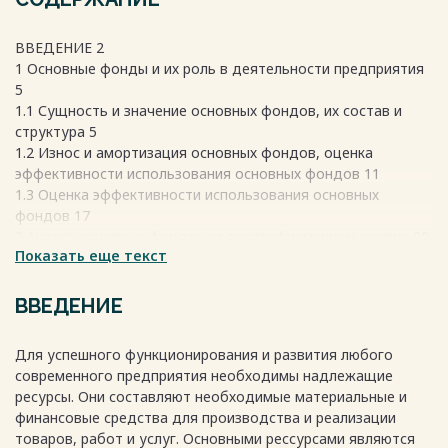
ВВЕДЕНИЕ 2
1 Основные фонды и их роль в деятельности предприятия
5
1.1 Сущность и значение основных фондов, их состав и
структура 5
1.2 Износ и амортизация основных фондов, оценка
эффективности использования основных фондов 11
1.3 Оценка эффективности использования основных
фондов 17
2 Анализ основных фондов на внутрифирменном уровне 20
Показать еще текст
2.1 Фирменное досье предприятия 20
2.2 Анализ состояния основных фондов 25
ЗАКЛЮЧЕНИЕ 29
ВВЕДЕНИЕ
БИБЛИОГРАФИЧЕСКИЙ СПИСОК 30
Весь текст будет доступен
после покупки
Для успешного функционирования и развития любого
современного предприятия необходимы надлежащие
ресурсы. Они составляют необходимые материальные и
финансовые средства для производства и реализации
товаров, работ и услуг. Основными рессурсами являются