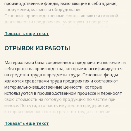
производственные фонды, включающие в себя здания,
сооружения, машины и оборудование.
Основные производственные фонды являются основой
деятельности предприятия, участвуют в процессе
производства и, как правило, представляют собой самые
Показать еще текст
дорогостоящие средства. Они служат целям производства
в течение длительного времени путем обслуживания
множества производственных циклов. Поэтому состояние
ОТРЫВОК ИЗ РАБОТЫ
и правильное использование данных ресурсов
существенно влияют на итоговые результаты
Материальная база современного предприятия включает в
деятельности преодприятий.
себя средства производства, которые классифицируются
Одной из важных задач современных предприятий
на средства труда и предметы труда. Основные фонды
является повышение эффективности производства и
являются средствами труда предприятия и составляют
качества продукции, а также повышение отдачи на
материально-вещественные ценности, которые
основные фонды, которые являются материальной
используются в производственном процессе и переносят
основой производства и ключевым фактором
свою стоимость на готовую продукцию по частям при
производительности национальной экономики. Имеется в
износе. По сути, это часть имущества предприятия,
виду, что основные фонды изнашиваются на протяжении
которая применяется как средство труда в течение
продолжительного периода времени и частично переносят
длительного периода сроком более 12 месяцев. Срок
свою стоимость на выбранную продукцию и выполненные
Показать еще текст
полезного использования определяет период, в течение
работы. Поэтому эффективное использование данных
которого объект основного фонда приносит