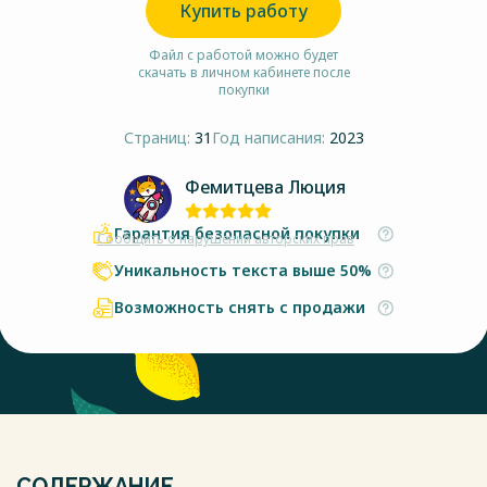
Купить работу
Файл с работой можно будет
скачать в личном кабинете после
покупки
Страниц:
31
Год написания:
2023
Фемитцева Люция
Гарантия безопасной покупки
Сообщить о нарушении авторских прав
Уникальность текста выше 50%
Возможность снять с продажи
СОДЕРЖАНИЕ