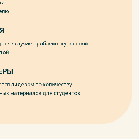
ки
делю
Я
ств в случае проблем с купленной
к
отой
ЕРЫ
ется лидером по количеству
c2c/
ных материалов для студентов
ия
кой