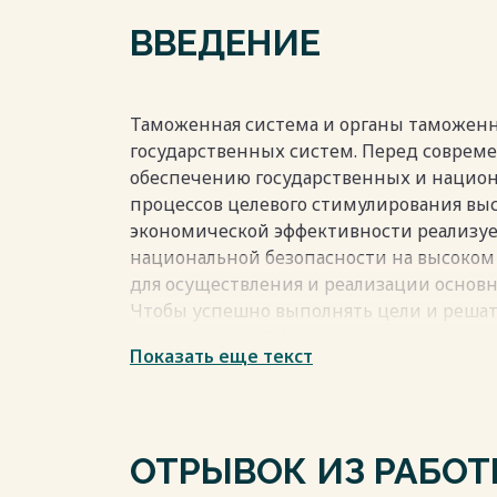
3.1 Мероприятия по совершенствованию
ВВЕДЕНИЕ
3.2 Оценка экономической эффективнос
Заключение 61
Список использованных источников 64
Таможенная система и органы таможенн
Весь текст будет доступен
после поку
государственных систем. Перед соврем
обеспечению государственных и национ
процессов целевого стимулирования выс
экономической эффективности реализу
национальной безопасности на высоком 
для осуществления и реализации основ
Чтобы успешно выполнять цели и решат
специфический фундамент, представле
Показать еще текст
базы, необходимого в работе таможенны
помещений, высококвалифицированного п
таможенную инфраструктуру.
Важнейшим и приоритетным фактором, 
ОТРЫВОК ИЗ РАБО
операции логистики, является уровень