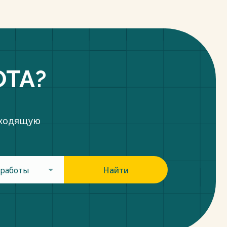
ОТА?
дходящую
 работы
Найти