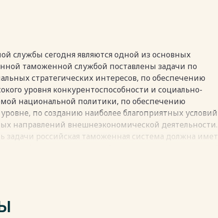
 таможенной инфраструктуры в логистике 45
ти мероприятий 55
ой службы сегодня являются одной из основных
пки
енной таможенной службой поставлены задачи по
альных стратегических интересов, по обеспечению
окого уровня конкурентоспособности и социально-
емой национальной политики, по обеспечению
уровне, по созданию наиболее благоприятных условий
ных направлений внешнеэкономической деятельности.
ь задачи российская таможенная система должна имет
нных в форме определенной материально-техническо
х органов оборудования, определенного количества
ерсонала. Все это, в конечном итоге, преобразуется в
оказывающим непосредственное влияние на процесс
ТЫ
 соответствия имеющейся таможенной инфраструктуры