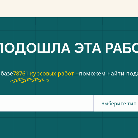
 №4. – С. 7-14.
пки
ПОДОШЛА ЭТА РАБ
 базе
78761 курсовых работ –
поможем найти по
Выберите тип