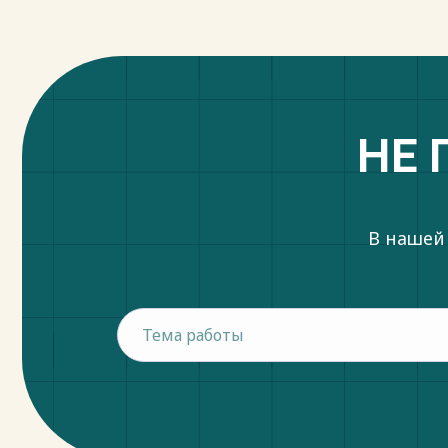
сборник научных трудов, Москва. – 2020. –
Весь текст будет доступен
после поку
НЕ 
В нашей