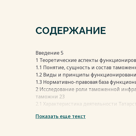
СОДЕРЖАНИЕ
Введение 5
1 Теоретические аспекты функциониров
1.1 Понятие, сущность и состав таможе
1.2 Виды и принципы функционировани
1.3 Нормативно-правовая база функцио
2 Исследование роли таможенной инфра
таможни 23
2.1 Характеристика деятельности Татар
2.2 Анализ логистических процессов в 
Показать еще текст
2.3 Выявление недостатков логистическ
Татарстанской таможни 38
3 Совершенствование таможенной инфра