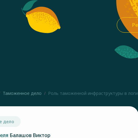
Ре
Таможенное дело
Роль таможенной инфраструктуры в логи
е дело
теля
Балашов Виктор