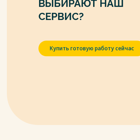
ВЫБИРАЮТ НАШ
доступа: http://www.consultant.ru/ docum
7. Приказ ФТС России «Об утверждении
СЕРВИС?
внутриобъектового режимов в таможенн
находящихся в ведении ФТС России» от 29
источник] – Режим доступа: http://www.c
8. Приказ ФТС России «Об утверждении 
Купить готовую работу сейчас
нахождения складов временного хране
государственной границе Российской Ф
таможенных органов или их структурн
операции и таможенный контроль в от
границу Таможенного союза» от 19.08.2
http://www.consultant.ru/document/cons
9. Письмо ФТС РФ «О направлении Конц
и таможенного контроля товаров в мест
Федерации») от 21.08.2009 №21-50/39656
http://www.consultant.ru/ document/cons_
10. Аджахметова, Я.Г. Инновационные и
таможенной сфере / Я.Г. Аджахметова 