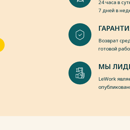
24 часа в сут
ent/cons_doc_LAW_353557/
7 дней в не
 Инструкции по организации пропускного и
ых органах Российской Федерации и учреждениях,
ГАРАНТИ
.09.2020 № 848 (ред. от 27.01.2022) [Электронный
onsultant.ru/document/cons_doc_LAW_378349/
Возврат сред
требований к обустройству, оборудованию и месту
ния и прилегающей к ним территории, приближенных 
готовой раб
едерации и являющихся местом расположения
ых подразделений, осуществляющих таможенные
МЫ ЛИД
ношении товаров, перемещаемых через таможенную
014 №1600 [Электронный источник] – Режим доступа:
LeWork явля
_doc_LAW_169941/d495d8c4b3ecde59d70607a9d431a7022b994
опубликован
епции» (вместе с «Концепцией таможенного оформлен
ах, приближенных к государственной границе Российс
 [Электронный источник] – Режим доступа:
doc_LAW_91304/
нструменты государственно-частного партнерства в
// Современные проблемы экономики и менеджмента: