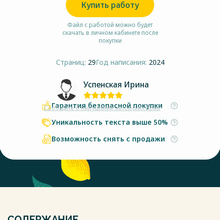
Купить работу
Файл с работой можно будет
скачать в личном кабинете после
покупки
Страниц:
29
Год написания:
2024
Успенская Ирина
Гарантия безопасной покупки
Сообщить о нарушении авторских прав
Уникальность текста выше 50%
Возможность снять с продажи
СОДЕРЖАНИЕ