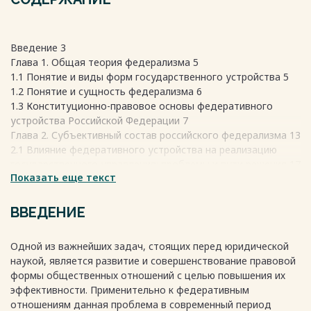
Введение 3
Глава 1. Общая теория федерализма 5
1.1 Понятие и виды форм государственного устройства 5
1.2 Понятие и сущность федерализма 6
1.3 Конституционно-правовое основы федеративного
устройства Российской Федерации 7
Глава 2. Субъективный состав российского федерализма 13
2.1 Влияние федеративного устройства на реализацию
государственного управления: проблемы и пути решения 17
Показать еще текст
Заключение 25
Список используемых источников и литературы 27
Весь текст будет доступен
после покупки
ВВЕДЕНИЕ
Одной из важнейших задач, стоящих перед юридической
наукой, является развитие и совершенствование правовой
формы общественных отношений с целью повышения их
эффективности. Применительно к федеративным
отношениям данная проблема в современный период