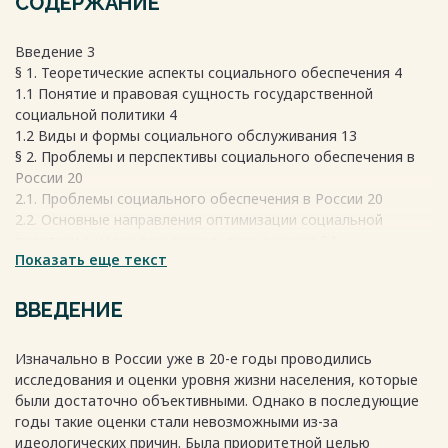
СОДЕРЖАНИЕ
Введение 3
§ 1. Теоретические аспекты социального обеспечения 4
1.1 Понятие и правовая сущность государственной
социальной политики 4
1.2 Виды и формы социального обслуживания 13
§ 2. Проблемы и перспективы социального обеспечения в
России 20
2.1. Проблемы социального обеспечения в России 20
2.2. Основные направления оптимизации социальной
политики в целях повышения уровня жизни 24
Показать еще текст
Заключение 32
Список нормативных правовых актов и литературы 34
Весь текст будет доступен
после покупки
ВВЕДЕНИЕ
Изначально в России уже в 20-е годы проводились
исследования и оценки уровня жизни населения, которые
были достаточно объективными. Однако в последующие
годы такие оценки стали невозможными из-за
идеологических причин. Была приоритетной целью