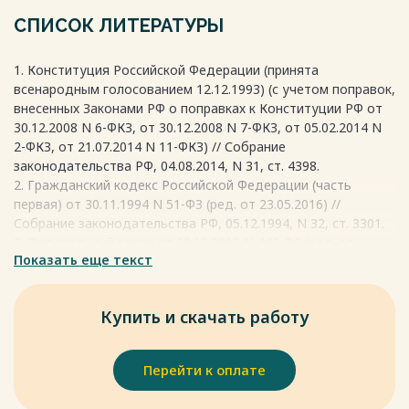
регулирует взаимоотношения групп общества, учитывая их
интересы. Однако, для реализации социальной политики
СПИСОК ЛИТЕРАТУРЫ
необходима материальная и экономическая база, которая
определяет ее сущностное содержание и задачи.
1. Конституция Российской Федерации (принята
Экономика является первоочередным элементом для
всенародным голосованием 12.12.1993) (с учетом поправок,
успешной реализации социальной политики.
внесенных Законами РФ о поправках к Конституции РФ от
Весь текст будет доступен
после покупки
30.12.2008 N 6-ФКЗ, от 30.12.2008 N 7-ФКЗ, от 05.02.2014 N
2-ФКЗ, от 21.07.2014 N 11-ФКЗ) // Собрание
законодательства РФ, 04.08.2014, N 31, ст. 4398.
2. Гражданский кодекс Российской Федерации (часть
первая) от 30.11.1994 N 51-ФЗ (ред. от 23.05.2016) //
Собрание законодательства РФ, 05.12.1994, N 32, ст. 3301.
3. Федеральный закон от 28.12.2013 N 442-ФЗ (ред. от
Показать еще текст
21.07.2014) «Об основах социального обслуживания
граждан в Российской Федерации» // Собрание
законодательства РФ, 30.12.2013, N 52 (часть I), ст. 7007.
Купить и скачать работу
4. Федеральный закон от 28.11.2015 N 358-ФЗ «О внесении
изменений в отдельные законодательные акты Российской
Федерации в связи с принятием Федерального закона «Об
Перейти к оплате
основах социального обслуживания граждан в Российской
Федерации» // Собрание законодательства РФ, 30.11.2015,