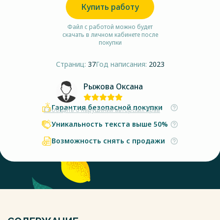
Купить работу
Файл с работой можно будет
скачать в личном кабинете после
покупки
Страниц:
37
Год написания:
2023
Рыжова Оксана
Гарантия безопасной покупки
Сообщить о нарушении авторских прав
Уникальность текста выше 50%
Возможность снять с продажи