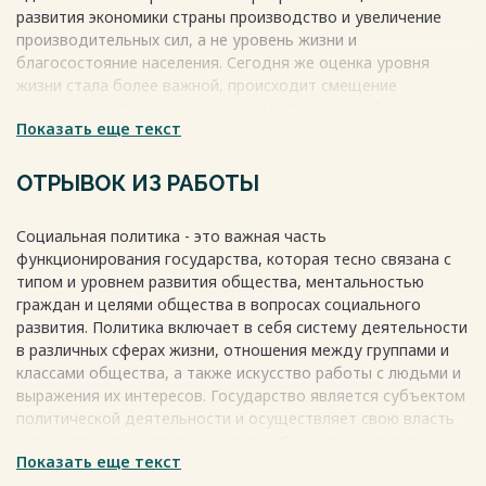
развития экономики страны производство и увеличение
производительных сил, а не уровень жизни и
благосостояние населения. Сегодня же оценка уровня
жизни стала более важной, происходит смещение
акцентов в использовании системы показателей, и
Показать еще текст
показатели не только используются для измерения уровня
жизни, но и для проведения объективных сравнений,
определения экономической дифференциации общества и
ОТРЫВОК ИЗ РАБОТЫ
оценки уровня и условий жизни населения в различных
регионах страны.
Социальная политика - это важная часть
Весь текст будет доступен
после покупки
функционирования государства, которая тесно связана с
типом и уровнем развития общества, ментальностью
граждан и целями общества в вопросах социального
развития. Политика включает в себя систему деятельности
в различных сферах жизни, отношения между группами и
классами общества, а также искусство работы с людьми и
выражения их интересов. Государство является субъектом
политической деятельности и осуществляет свою власть
через авторитет, право и насилие. Социальная политика -
Показать еще текст
это часть внутренней политики государства, которая