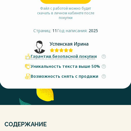
Файл с работой можно будет
скачать в личном кабинете после
покупки
Страниц:
11
Год написания:
2025
Успенская Ирина
Гарантия безопасной покупки
Сообщить о нарушении авторских прав
Уникальность текста выше 50%
Возможность снять с продажи
СОДЕРЖАНИЕ