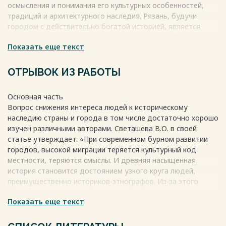
осмысления и понимания его культурных особенностей,
традиций и архитектурного наследия. Рязань, будучи
городом с действительно богатой историей, является
местом притяжения не только местных жителей, но и
Показать еще текст
туристов. В городе есть множество музеев, образцов
архитектуры русского зодчества и памятников
выдающимся личностям. Однако далеко не все
ОТРЫВОК ИЗ РАБОТЫ
представители современного поколения осознают в
полной мере ценность и значимость такого культурного
Основная часть
наследия.
Вопрос снижения интереса людей к историческому
Весь текст будет доступен
после покупки
наследию страны и города в том числе достаточно хорошо
изучен различными авторами. Светашева В.О. в своей
статье утверждает: «При современном бурном развитии
городов, высокой миграции теряется культурный код
местности, теряются смыслы. И древняя насыщенная
история становится достоянием узкого круга людей,
преимущественно историков-этнографов. Из-за этого
теряются традиции, национальная идентичность,
Показать еще текст
ценности, что приводит к обнищанию человека как
носителя общечеловеческой культуры» . Данная мысль
подтверждает значимость проблемы исследования и ее