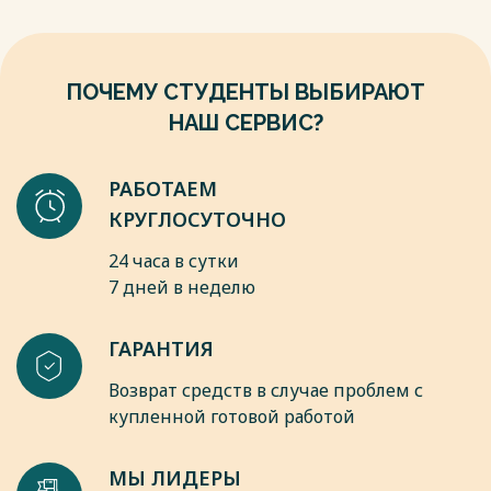
мотивации учащихся на уроках истории. // Евразийский
научный журнал. 2021. №12. URL:
https://cyberleninka.ru/article/n/primenenie-interaktivnyh-
igrovyh-platform-dlya-povysheniya-motivatsii-uchaschihsya-na-
ПОЧЕМУ СТУДЕНТЫ ВЫБИРАЮТ
urokah-istorii (дата обращения: 06.10.2025).
НАШ СЕРВИС?
Весь текст будет доступен
после покупки
РАБОТАЕМ
КРУГЛОСУТОЧНО
24 часа в сутки
7 дней в неделю
ГАРАНТИЯ
Возврат средств в случае проблем с
купленной готовой работой
МЫ ЛИДЕРЫ