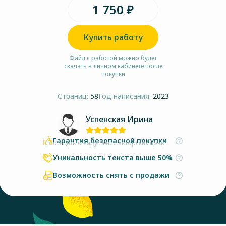
1 750 ₽
Купить работу
Файл с работой можно будет
скачать в личном кабинете после
покупки
Страниц:
58
Год написания:
2023
Успенская Ирина
Гарантия безопасной покупки
Сообщить о нарушении авторских прав
Уникальность текста выше 50%
Возможность снять с продажи