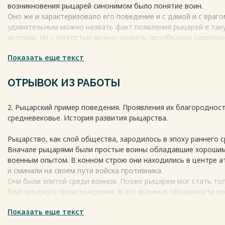
возникновения рыцарей синонимом было понятие воин.
Оно же и характеризовало его поведение и с дамой и с враг
удивительным можно назвать факт появления рыцарей в так
истории. Их с легкостью можно назвать прообразом совреме
спортсменов. Свои споры они решали честными поединками и 
Показать еще текст
кровожадными методами.
Черты, характеризовавшие принадлежность к рыцарской бра
следующими: погоня за славой, мужество, доспехи, подчерк
ОТРЫВОК ИЗ РАБОТЫ
красоту и естественно сила.
Но все эти черты требовали постоянных доказательств, вы
2. Рыцарский пример поведения. Проявления их благородност
рыцарей совершать героические поступки, демонстрируя сво
средневековье. История развития рыцарства.
качества.
Так же существовал и некий свод правил, а если быть точнее
Рыцарство, как слой общества, зародилось в эпоху раннего 
присущих рыцарскому званию. Верхнюю строчку этих обязат
Вначале рыцарями были простые воины обладавшие хороши
служение государю, вслед за ним шел посвятивший рыцаря в э
военным опытом. В конном строю они находились в центре 
затем своды этих правил обязывали помогать слабым (сироты
и сминали на своем пути войска противника.
Весь текст будет доступен
после покупки
Они были элитой среди воинов. Позже рыцарем мог стать то
благородного происхождения. В его военные обязанности в
оказывать помощь своему покровителю (сюзерену) и принима
Показать еще текст
походах. Идеалы рыцарства отличались от религиозных поня
времени, но постепенно церковь усилила влияние на рыцарст