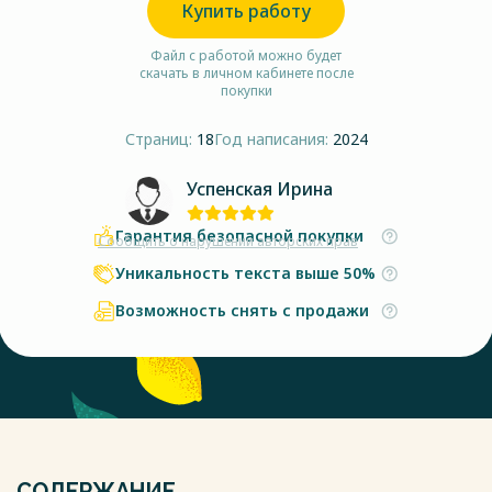
Купить работу
Файл с работой можно будет
скачать в личном кабинете после
покупки
Страниц:
18
Год написания:
2024
Успенская Ирина
Гарантия безопасной покупки
Сообщить о нарушении авторских прав
Уникальность текста выше 50%
Возможность снять с продажи
СОДЕРЖАНИЕ