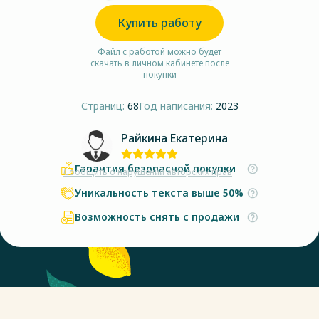
Купить работу
Файл с работой можно будет
скачать в личном кабинете после
покупки
Страниц:
68
Год написания:
2023
Райкина Екатерина
Гарантия безопасной покупки
Сообщить о нарушении авторских прав
Уникальность текста выше 50%
Возможность снять с продажи