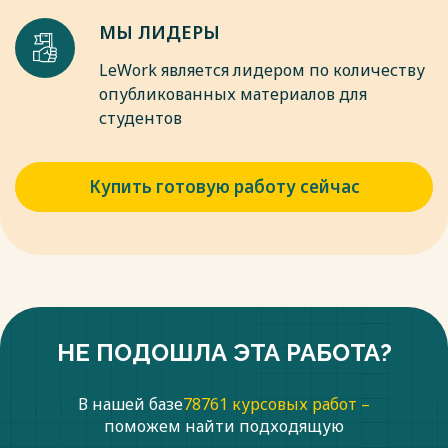
асфальтенов при термической обработке тяжелых нефтей
МЫ ЛИДЕРЫ
//Нефтехимия. – 2017. – Т. 50. – №. 2. – С. 118-125.
11. Петров С. М. и др. Исследование реологических свойств
LeWork является лидером по количеству
продуктов термической обработки битуминозной нефти в
опубликованных материалов для
присутствии породообразующих минералов //Химия и
студентов
технология топлив и масел. – 2018. – №. 1. – С. 79-82.
Весь текст будет доступен
после покупки
Купить готовую работу сейчас
НЕ ПОДОШЛА ЭТА РАБОТА?
В нашей базе
78761 курсовых работ –
поможем найти подходящую