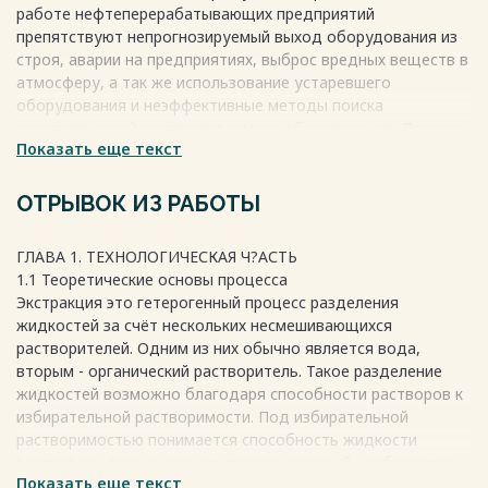
работе нефтеперерабатывающих предприятий
препятствуют непрогнозируемый выход оборудования из
Весь текст будет доступен
после покупки
строя, аварии на предприятиях, выброс вредных веществ в
атмосферу, а так же использование устаревшего
оборудования и неэффективные методы поиска
неисправностей эксплуатируемого оборудования. Поэтому
Показать еще текст
важно разработать комплекс мер, позволяющих повысить
эффективность сервисных служб, избежать ЧС на
предприятии, подобрать современное оборудование и
ОТРЫВОК ИЗ РАБОТЫ
эффективные методы поиска неисправностей в
оборудовании.
ГЛАВА 1. ТЕХНОЛОГИЧЕСКАЯ Ч?АСТЬ
вакуумные Актуальность описание темы заключается в
1.1 Теоретические основы процесса
анализе выход возможностей дата сервиса оборудования
Экстракция это гетерогенный процесс разделения
для экстракции и повышении эффективности поиска
жидкостей за счёт нескольких несмешивающихся
дефектов.
растворителей. Одним из них обычно является вода,
При написании выход выпускной самом квалификационной
вторым - органический растворитель. Такое разделение
работы процесс используются некоторых стандартные
жидкостей возможно благодаря способности растворов к
методы лист расчета содержат оборудования, а также
избирательной растворимости. Под избирательной
сравнению нормативно-правовая основная
растворимостью понимается способность жидкости
база,предназначенная для предназначена определения
растворять только тот компонент, который необходимо
содержат требований к экстракционному стоимость
Показать еще текст
извлечь.