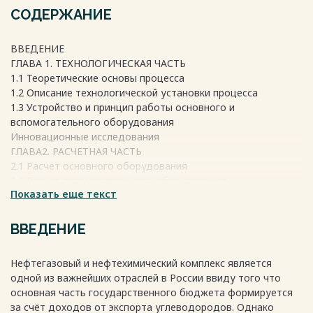
СОДЕРЖАНИЕ
ВВЕДЕНИЕ
ГЛАВА 1. ТЕХНОЛОГИЧЕСКАЯ ЧАСТЬ
1.1 Теоретические основы процесса
1.2 Описание технологической установки процесса
1.3 Устройство и принцип работы основного и
вспомогательного оборудования
Инновационные исследования
ГЛАВА2. РАСЧЕТНАЯ ЧАСТЬ
2.1 Расчет основного оборудования
2.2 Расчёт вспомогательного оборудования
Показать еще текст
3 ОРГАНИЗАЦИЯ СЕРВИСНОЙ ДЕЯТЕЛЬНОСТИ НА
ПРЕДПРИЯТИИ
4 ОХРАНА ТРУДА И БЕЗОПАСНОСТЬ ЖИЗНЕДЕЯТЕЛЬНОСТИ
ВВЕДЕНИЕ
5 ВОПРОСЫ ЭКОЛОГИИ В НЕФТЕХИМИЧЕСКОЙ
ПРОМЫШЛЕННОСТИ
Нефтегазовый и нефтехимический комплекс является
ЗАКЛЮЧЕНИЕ
одной из важнейших отраслей в России ввиду того что
СПИСОК ИСПОЛЬЗУЕМЫХ ИСТОЧНИКОВ
основная часть государственного бюджета формируется
ПРИЛОЖЕНИЯ
за счёт доходов от экспорта углеводородов. Однако