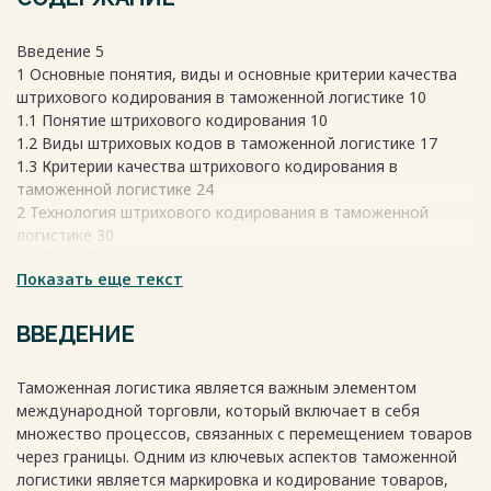
Введение 5
1 Основные понятия, виды и основные критерии качества
штрихового кодирования в таможенной логистике 10
1.1 Понятие штрихового кодирования 10
1.2 Виды штриховых кодов в таможенной логистике 17
1.3 Критерии качества штрихового кодирования в
таможенной логистике 24
2 Технология штрихового кодирования в таможенной
логистике 30
2.1 Способы и правила кодирования информации 30
Показать еще текст
2.2 Структура штрихового кода EAN-13 применяемого в
таможенной логистике 41
2.3 Оборудование для штрихового кодирования 45
ВВЕДЕНИЕ
3 Области применения штрихового кодирования в
таможенной логистике на примере компании общество с
Таможенная логистика является важным элементом
ограниченной ответственностью "КТГ ГРУПП" 48
международной торговли, который включает в себя
3.1 Практика применения штрихового кодирования в
множество процессов, связанных с перемещением товаров
таможенной логистике 48
через границы. Одним из ключевых аспектов таможенной
3.2 Эффективность применения штрихового кодирования в
логистики является маркировка и кодирование товаров,
таможенной логистике 61