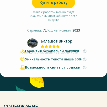
Купить работу
Файл с работой можно будет
скачать в личном кабинете после
покупки
Страниц:
72
Год написания:
2023
Балашов Виктор
Гарантия безопасной покупки
Сообщить о нарушении авторских прав
Уникальность текста выше 50%
Возможность снять с продажи
СОДЕРЖАНИЕ