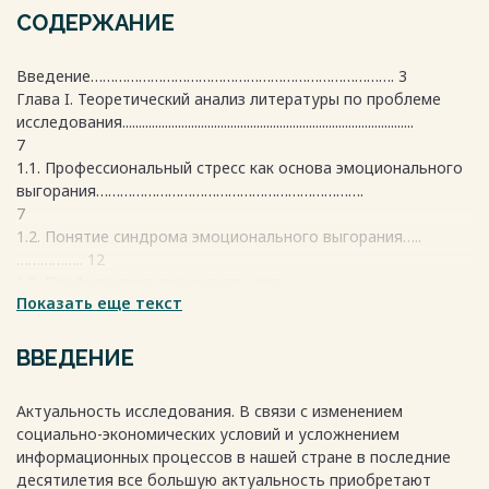
СОДЕРЖАНИЕ
Введение…………………………………………………………………. 3
Глава I. Теоретический анализ литературы по проблеме
исследования.........................................................................................
7
1.1. Профессиональный стресс как основа эмоционального
выгорания………………………………………………………….
7
1.2. Понятие синдрома эмоционального выгорания…..
…………….. 12
1.3. Профилактика эмоционального
Показать еще текст
выгорания……………………….. 21
1.4. Особенности эмоционального выгорания учителей
средних школ……………………………………………….…………………
ВВЕДЕНИЕ
26
1.5. Выводы по Главе I…………………………………………………. 33
Актуальность исследования. В связи с изменением
Глава II. Эмпирическое исследование особенностей
социально-экономических условий и усложнением
синдрома эмоционального выгорания в социальных
информационных процессов в нашей стране в последние
профессиях на примере профессиональной деятельности
десятилетия все большую актуальность приобретают
педагогов средних школ и изучение возможности его