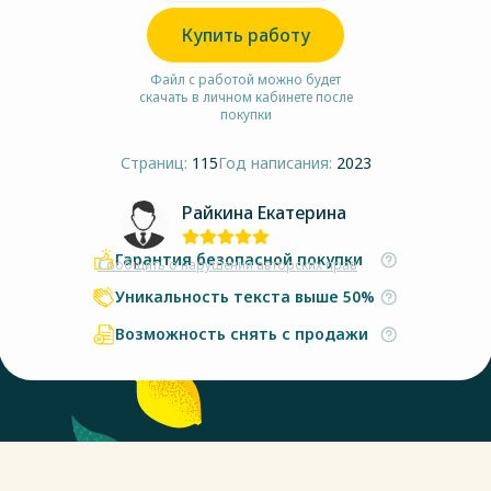
Купить работу
Файл с работой можно будет
скачать в личном кабинете после
покупки
Страниц:
115
Год написания:
2023
Райкина Екатерина
Гарантия безопасной покупки
Сообщить о нарушении авторских прав
Уникальность текста выше 50%
Возможность снять с продажи