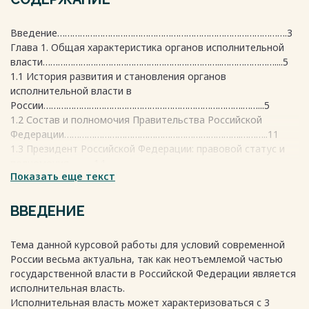
Введение……………………………………………………………………………….3
Глава 1. Общая характеристика органов исполнительной
власти……………………………………………………………..…………………....5
1.1 История развития и становления органов
исполнительной власти в
России…………………………………………………………………….……...5
1.2 Состав и полномочия Правительства Российской
Федерации…………………………………………………………….………..11
1.3 Президент Российской Федерации: правовой статус и
полномочия……….14
Показать еще текст
Глава 2. Организация исполнительной власти в субъектах
Российской Федерации……………………..
………………………………………21
ВВЕДЕНИЕ
2.1 Характеристика органов исполнительной власти
субъектов на примере Тверской
Тема данной курсовой работы для условий современной
области……………………………………………………………………..21
России весьма актуальна, так как неотъемлемой частью
Заключение…………………………………………………………………………...30
государственной власти в Российской Федерации является
Библиографический список…………….
исполнительная власть.
…………………………………………..32
Исполнительная власть может характеризоваться с 3