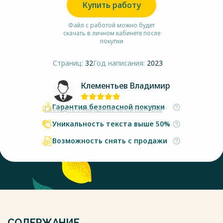
Купить работу
Файл с работой можно будет
скачать в личном кабинете после
покупки
Страниц:
32
Год написания:
2023
Клементьев Владимир
Гарантия безопасной покупки
Сообщить о нарушении авторских прав
Уникальность текста выше 50%
Возможность снять с продажи
СОДЕРЖАНИЕ