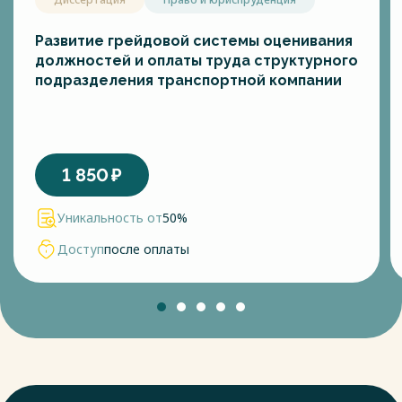
справочно-правовой системы Консультант Плюс
[Электронный ресурс] : справочно-правовая система / ЗАО
Развитие грейдовой системы оценивания
«КонсультантПлюс». – Электр. дан. – Режим доступа :
должностей и оплаты труда структурного
URL:http://www.consultant.ru.– Загл. с экрана.
подразделения транспортной компании
13. Приказ Минтруда России от 31.05.2013 № 235 "Об
утверждении методических рекомендаций для
федеральных органов исполнительной власти по
разработке типовых отраслевых норм труда" // Сайт
справочно-правовой системы Консультант Плюс
1 850
₽
[Электронный ресурс] : справочно-правовая система / ЗАО
«КонсультантПлюс». – Электр. дан. – Режим доступа :
Уникальность от
50%
URL:http://www.consultant.ru.– Загл. с экрана.
14. Приказ Минздрава России от 23.10.2019 N 878н "Об
Доступ
после оплаты
утверждении Порядка организации медицинской
реабилитации детей" (Зарегистрировано в Минюсте России
23.12.2019 N 56954) // Сайт справочно-правовой системы
Консультант Плюс [Электронный ресурс] : справочно-
правовая система / ЗАО «КонсультантПлюс». – Электр. дан.
– Режим доступа : URL:http://www.consultant.ru.– Загл. с
экрана.
15. Приказ Минздрава России от 31.07.2020 N 788н (ред. от