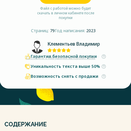
Файл с работой можно будет
скачать в личном кабинете после
покупки
Страниц:
79
Год написания:
2023
Клементьев Владимир
Гарантия безопасной покупки
Сообщить о нарушении авторских прав
Уникальность текста выше 50%
Возможность снять с продажи
СОДЕРЖАНИЕ