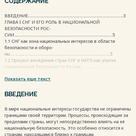
СОДЕРЖАНИЕ
ВВЕДЕНИЕ…………………………………………………………………………..3
ГЛАВА I СНГ И ЕГО РОЛЬ В НАЦИОНАЛЬНОЙ
БЕЗОПАСНОСТИ РОС-
СИИ………………………………………………………………………..……5
1.1 СНГ как зона национальных интересов в области
безопасности и оборо-
ны………………………………………………………………………………5
1.2 Процесс вхождения стран СНГ в НАТО как угроза
национальной безопасности России ………………………………..
………………………………9
Показать еще текст
ГЛАВА II КОЛЛЕКТИВНАЯ БЕЗОПАСНОСТЬ В РАМКАХ СНГ
…………13
2.1 Военное сотрудничество в рамках СНГ
ВВЕДЕНИЕ
…………………………………......13
2.2 Взаимозависимость национальной и коллективной
В мире национальные интересы государства не ограничены
безопасности государств СНГ: нормативно-правовые
границами своей территории. Процессы, происходящие за
основы ….………………………………………….17
пределами страны, могут непосредственно влиять на её
ЗАКЛЮЧЕНИЕ……………………………………………………………………..21
национальную безопасность. Это особенно относится к
БИБЛИОГРАФИЧЕСКИЙ СПИСОК………………………………………….
странам, находящимся близко к границам.