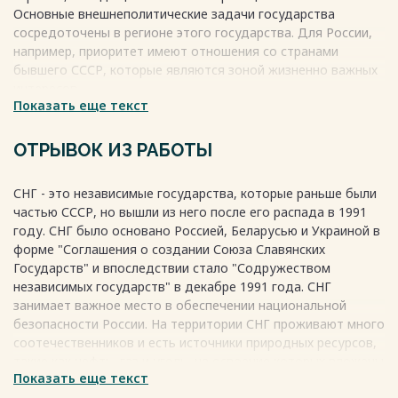
….23
Основные внешнеполитические задачи государства
Весь текст будет доступен
после покупки
сосредоточены в регионе этого государства. Для России,
например, приоритет имеют отношения со странами
бывшего СССР, которые являются зоной жизненно важных
интересов.
Показать еще текст
Содружество Независимых Государств (СНГ) - это
организация стран, созданная на основе бывшего СССР.
Она призвана регулировать отношения и сотрудничество
ОТРЫВОК ИЗ РАБОТЫ
между странами-участниками. Стоит отметить, что не все
государства, ранее входившие в СССР, являются
СНГ - это независимые государства, которые раньше были
участниками СНГ.
частью СССР, но вышли из него после его распада в 1991
СНГ занимает особое место в системе национальных
году. СНГ было основано Россией, Беларусью и Украиной в
интересов России. Это обусловлено географическими,
форме "Соглашения о создании Союза Славянских
экономическими, историческими и другими факторами. На
Государств" и впоследствии стало "Содружеством
территориях этих государств сосредоточены жизненно
независимых государств" в декабре 1991 года. СНГ
важные интересы России в различных сферах, таких как
занимает важное место в обеспечении национальной
оборона, безопасность, экология, экономика.
безопасности России. На территории СНГ проживают много
Все вышесказанное подтверждает актуальность темы
соотечественников и есть источники природных ресурсов,
курсовой работы. СНГ является приоритетом России в
такие как нефть, газ и уголь, на освоение которых вложены
обеспечении национальной безопасности, её дальнейшем
Показать еще текст
силы и ресурсы СССР, а соответственно и России. Кроме
развитии и внешней политике.