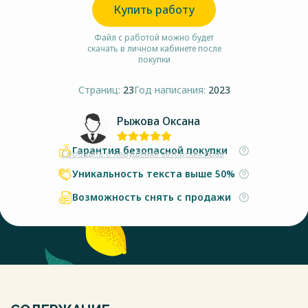
Купить работу
Файл с работой можно будет
скачать в личном кабинете после
покупки
Страниц:
23
Год написания:
2023
Рыжова Оксана
Гарантия безопасной покупки
Сообщить о нарушении авторских прав
Уникальность текста выше 50%
Возможность снять с продажи