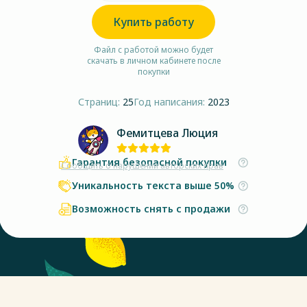
Купить работу
Файл с работой можно будет
скачать в личном кабинете после
покупки
Страниц:
25
Год написания:
2023
Фемитцева Люция
Гарантия безопасной покупки
Сообщить о нарушении авторских прав
Уникальность текста выше 50%
Возможность снять с продажи