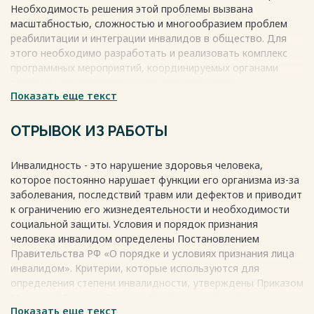
Необходимость решения этой проблемы вызвана
масштабностью, сложностью и многообразием проблем
реабилитации и интеграции инвалидов в общество. Для
этого необходимо разработать и реализовать комплекс
программных мероприятий, координируемых органами
власти и негосударственными организациями.
Весь текст будет доступен
Показать еще текст
после покупки
ОТРЫВОК ИЗ РАБОТЫ
Инвалидность - это нарушение здоровья человека,
которое постоянно нарушает функции его организма из-за
заболевания, последствий травм или дефектов и приводит
к ограничению его жизнедеятельности и необходимости
социальной защиты. Условия и порядок признания
человека инвалидом определены Постановлением
Правительства РФ «О порядке и условиях признания лица
инвалидом». Критерии, которые используются для
определения степени инвалидности, утверждены Приказом
Минтруда России «О классификациях и критериях,
Показать еще текст
используемых при осуществлении медико-социальной