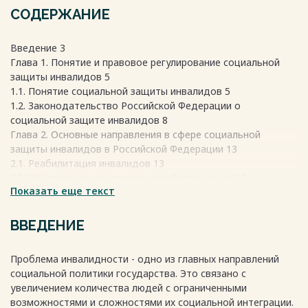
СОДЕРЖАНИЕ
Введение 3
Глава 1. Понятие и правовое регулирование социальной
защиты инвалидов 5
1.1. Понятие социальной защиты инвалидов 5
1.2. Законодательство Российской Федерации о
социальной защите инвалидов 8
Глава 2. Основные направления в сфере социальной
защиты инвалидов в Российской Федерации 13
2.1. Реабилитация инвалидов 13
2.2. Обеспечение инвалидов жилой площадью 17
Показать еще текст
Заключение 21
Список использованной литературы и источников 23
Весь текст будет доступен
после покупки
ВВЕДЕНИЕ
Проблема инвалидности - одно из главных направлений
социальной политики государства. Это связано с
увеличением количества людей с ограниченными
возможностями и сложностями их социальной интеграции.