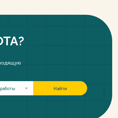
ОТА?
дходящую
 работы
Найти