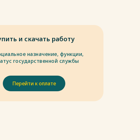
упить и скачать работу
оциальное назначение, функции,
татус государственной службы
Перейти к оплате