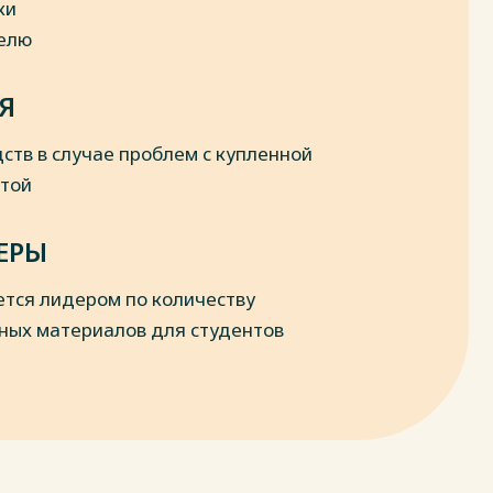
ки
делю
Я
ств в случае проблем с купленной
отой
ЕРЫ
ется лидером по количеству
ных материалов для студентов