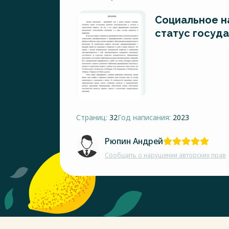
Социальное н
статус госуд
Страниц:
32
Год написания:
2023
Рюпин Андрей
Сообщить о нарушении авторских прав