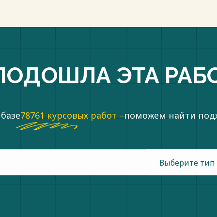
ПОДОШЛА ЭТА РАБ
 базе
78761 курсовых работ –
поможем найти по
Выберите тип