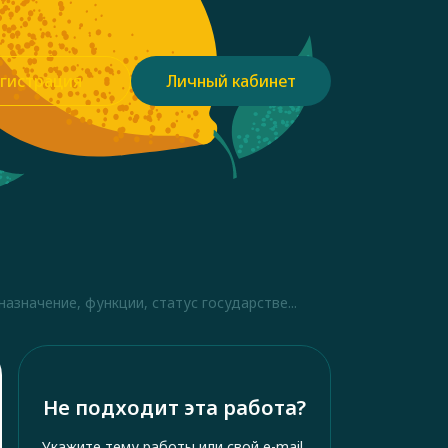
гистрация
Личный кабинет
азначение, функции, статус государстве...
Не подходит эта работа?
Укажите тему работы или свой e-mail,