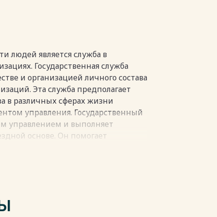
и людей является служба в
зациях. Государственная служба
естве и организацией личного состава
изаций. Эта служба предполагает
ва в различных сферах жизни
ентом управления. Государственный
м управлением и выполняет
ездной основе. Он помогает
и и задачи, не производя
но. Для выполнения задач,
 общество выделяет относительно
х работников - государственных
лируется нормами комплекса
ТЫ
орон организационной деятельности