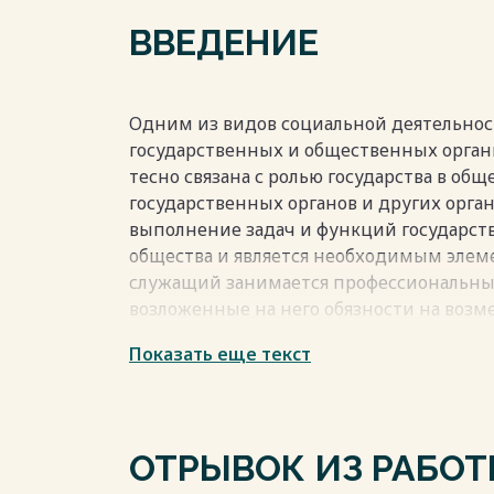
ВВЕДЕНИЕ
Одним из видов социальной деятельност
государственных и общественных органи
тесно связана с ролью государства в общ
государственных органов и других орган
выполнение задач и функций государст
общества и является необходимым элем
служащий занимается профессиональны
возложенные на него обязности на возм
государству реализовывать свои функци
Показать еще текст
материальных ценностей непосредствен
требующих специальной квалификации,
устойчивую категорию профессиональны
служащих. Государственная служба регу
ОТРЫВОК ИЗ РАБО
отраслей права и является одной из ст