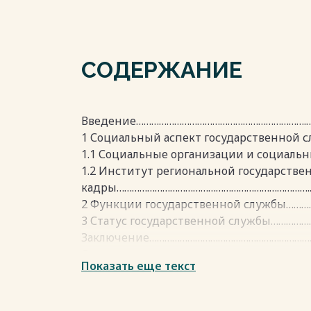
СОДЕРЖАНИЕ
Введение………………………………………………………….……
1 Социальный аспект государственной
1.1 Социальные организации и социаль
1.2 Институт региональной государстве
кадры…………………………………………………………………..
2 Функции государственной службы……
3 Статус государственной службы………………
Заключение…………………………………………………………
Список литературы……………………………………………
Показать еще текст
Весь текст будет доступен
после поку