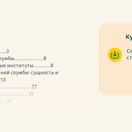
К
С
..3
с
 службы………………………8
ные институты…………….8
нной службы: сущность и
13
……………………………22
…………………....25
….30
……...32
пки