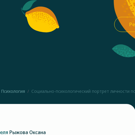
Ре
Психология
Социально-психологический портрет личности по
теля
Рыжова Оксана