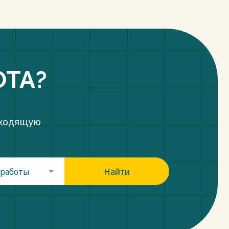
ОТА?
дходящую
 работы
Найти