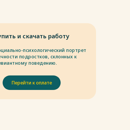
упить и скачать работу
оциально-психологический портрет
ичности подростков, склонных к
евиантному поведению.
Перейти к оплате