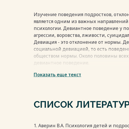
Изучение поведения подростков, откло
является одним из важных направлений 
психологии. Девиантное поведение у по
агрессии, воровства, лживости, суицид
Девиация - это отклонение от нормы. Д
социальной девиацией, то есть повед
обществом нормы. Около половины всех
девиантное поведение.
Многие исследователи определяют деви
Показать еще текст
которое не соответствует установленны
нарушая их. Социальная норма - это ог
приемлемые границы поведения и подд
нарушение - это основа для понимания 
СПИСОК ЛИТЕРАТУ
Весь текст будет доступен
после поку
1. Аверин В.А. Психология детей и подро