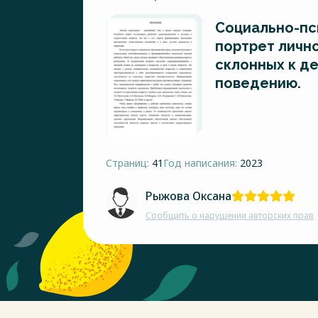
Социально-пс
портрет личн
склонных к д
поведению.
Страниц:
41
Год написания:
2023
Рыжова Оксана
Сообщить о нарушении авторских прав