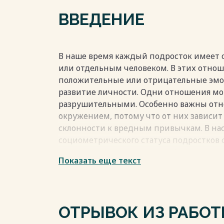
2.1. Диагностика склонности к девиант
ВВЕДЕНИЕ
2.2. Диагностика социометрического ста
2.3. Выявление связи склонности к дев
социометрического статуса подростков
2.4. Основные направления социально-
В наше время каждый подросток имеет 
девиантного поведения подростков ме
или отдельным человеком. В этих отнош
социометрического статуса………………………………...
положительные или отрицательные эмоц
ЗАКЛЮЧЕНИЕ………………………………………………......
развитие личности. Одни отношения мог
СПИСОК ИСПОЛЬЗОВАННЫХ ИСТОЧНИКОВ
разрушительными. Особенно важны отн
ПРИЛОЖЕНИЕ…………………………...………………….…
окружением, потому что от них зависит
Весь текст будет доступен
после поку
склонности к вредным привычкам. В на
социометрического статуса подростков
система человека имеет свойство легко
Показать еще текст
привычки, поэтому важно исследовать 
аддикции. Исследование проводится в р
психологический портрет личности под
поведению».
ОТРЫВОК ИЗ РАБО
Весь текст будет доступен
после поку