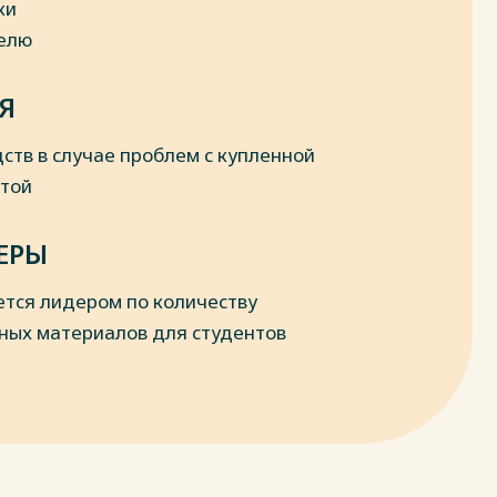
ки
делю
Я
ств в случае проблем с купленной
отой
ЕРЫ
ется лидером по количеству
ных материалов для студентов