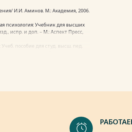
ния/ И.И. Аминов. М.: Академия, 2006.
ная психология: Учебник для высших
д., испр. и доп. – М.: Аспект Пресс,
 Учеб. пособие для студ. высш. пед.
ина. – М.: Издательский центр
т в коллективе. М.:Просве¬щение,
тиях в межличностном общении/ A.M.
ний. Серия: Педагогика и психология.
пки
РАБОТАЕ