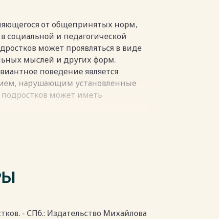
няющегося от общепринятых норм,
в социальной и педагогической
дростков может проявляться в виде
альных мыслей и других форм.
евиантное поведение является
ением, нарушающим установленные
 подростков может иметь
антное поведение как поведение,
м в обществе нормам и правилам,
раничение, определяющее
ержание социальной системы. Её
девиантного поведения.
РЫ
пки
стков. - СПб.: Издательство Михайлова