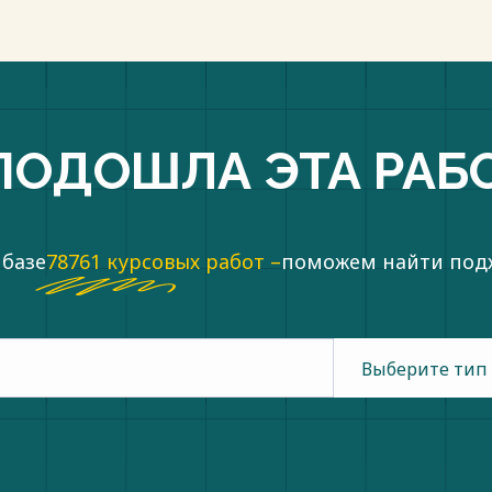
ПОДОШЛА ЭТА РАБ
 базе
78761 курсовых работ –
поможем найти по
Выберите тип