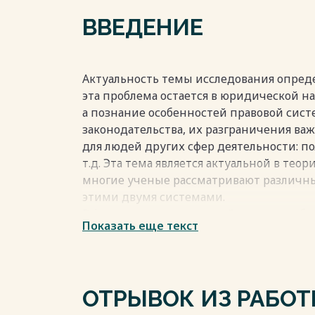
Список использованной литературы………
ВВЕДЕНИЕ
Весь текст будет доступен
после поку
Актуальность темы исследования опред
эта проблема остается в юридической на
а познание особенностей правовой сис
законодательства, их разграничения важ
для людей других сфер деятельности: по
т.д. Эта тема является актуальной в теор
многие ученые рассматривают различны
этими двумя системами.
В формировании правовой культуры обще
Показать еще текст
основой всегда служит правопорядок и з
главным образом указывают на реальное
общества. Становление фактически право
нынешней демократии невозможно без э
ОТРЫВОК ИЗ РАБО
В современной российской правовой нау