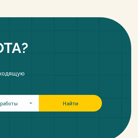
ОТА?
дходящую
 работы
Найти