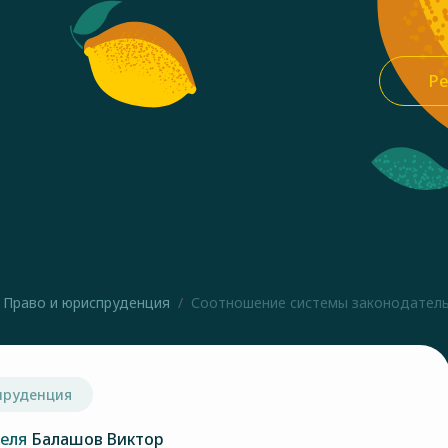
Ре
Право и юриспруденция
Соотношение системы законодательс
пруденция
теля
Балашов Виктор