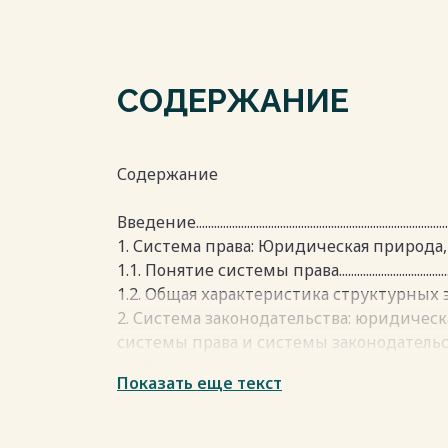
СОДЕРЖАНИЕ
Содержание
Введение......................................................................................
1. Система права: Юридическая природа, су
1.1. Понятие системы права..................................................
1.2. Общая характеристика структурных элемен
2. Система законодательства: юридичес
системы права и системы законодательства ......................
2.1. Понятие системы законодательства..........................
Показать еще текст
2.2. Структура системы законодательства.......................
2.3. Соотношение системы права и системы закон
Заключение...................................................................................