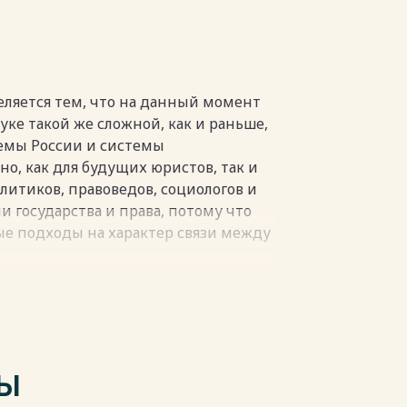
………………………………..….23
пки
еляется тем, что на данный момент
уке такой же сложной, как и раньше,
темы России и системы
но, как для будущих юристов, так и
литиков, правоведов, социологов и
ии государства и права, потому что
е подходы на характер связи между
ства и правового сознания граждан
аконность, которые, в свою очередь,
 состояние правовой системы
вого государства в условиях
тих факторов.
ТЫ
ке особое внимание обращается на