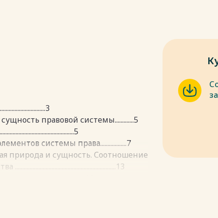
К
С
з
.............................3
щность правовой системы.............5
.....................................5
тов системы права..................7
кая природа и сущность. Соотношение
...............................................13
................................... 13
....................................15
одательства ........................17
.................................................... 21