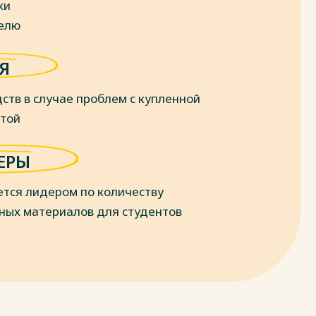
ки
делю
Я
ств в случае проблем с купленной
отой
ЕРЫ
ется лидером по количеству
ных материалов для студентов