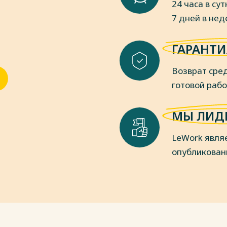
24 часа в сут
дический факт. – 2017. – № 10. – С.
7 дней в не
/ Инновационная наука. – 2016. – №
ГАРАНТИ
ведение и конституционно-правовой
ва. – 2016. – № 2. – С. 34
Возврат сред
тию правонарушения // Актуальные
– 2016. – № 12. – С. 85.
готовой раб
осу о содержании понятия
го финансово-юридического
МЫ ЛИД
LeWork явля
пки
опубликован