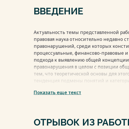
ВВЕДЕНИЕ
Весь текст будет доступен
после поку
Актуальность темы представленной рабо
правовая наука относительно недавно с
правонарушений, среди которых консти
процессуальные, финансово-правовые и 
подхода к выявлению общей концепции
правонарушения в целом с позиции обще
тем, что теоретической основы для этог
тенденция подмены понятий и категориа
классической конструкции состава прав
Показать еще текст
литературы появились публикации о том,
должна рассматриваться как методолог
правонарушений. Более того, появился р
обосновывают конструкцию состава пра
ОТРЫВОК ИЗ РАБО
достижения в сфере науки теории госуд