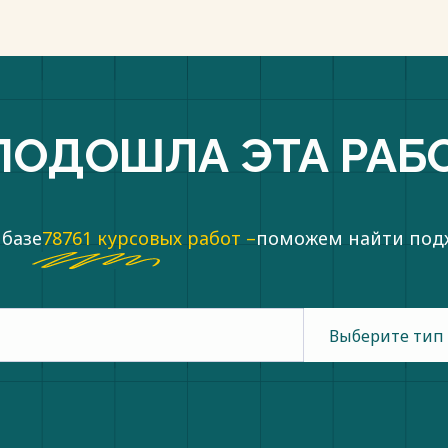
ПОДОШЛА ЭТА РАБ
 базе
78761 курсовых работ –
поможем найти по
Выберите тип