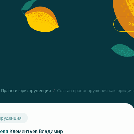
Ре
Право и юриспруденция
Состав правонарушения как юридичес
пруденция
теля
Клементьев Владимир