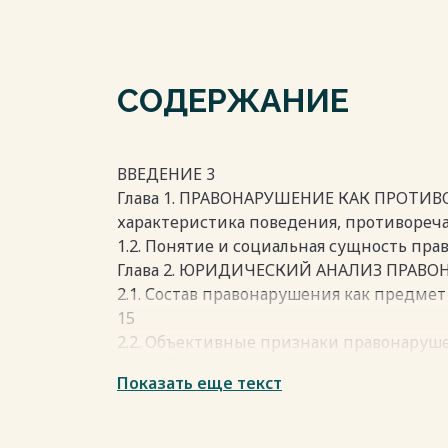
СОДЕРЖАНИЕ
ВВЕДЕНИЕ 3
Глава 1. ПРАВОНАРУШЕНИЕ КАК ПРОТИВО
характеристика поведения, противореч
1.2. Понятие и социальная сущность пр
Глава 2. ЮРИДИЧЕСКИЙ АНАЛИЗ ПРАВО
2.1. Состав правонарушения как предме
15
2.2. Объективные признаки правонаруш
2.3. Субъективные признаки правонаруш
Показать еще текст
ЗАКЛЮЧЕНИЕ 27
СПИСОК ИСПОЛЬЗОВАННОЙ ЛИТЕРАТУРЫ