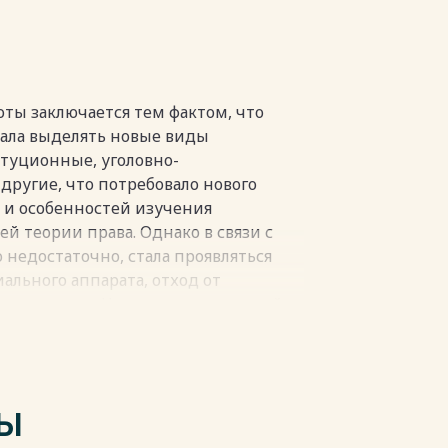
пки
ты заключается тем фактом, что
тала выделять новые виды
туционные, уголовно-
другие, что потребовало нового
 и особенностей изучения
й теории права. Однако в связи с
о недостаточно, стала проявляться
льного аппарата, отход от
онарушения. На страницах научной
 что общая теория права более не
ический фундамент при анализе
яд трудов, авторы которых
вонарушения без опоры на
ТЫ
арства и права. Однако именно