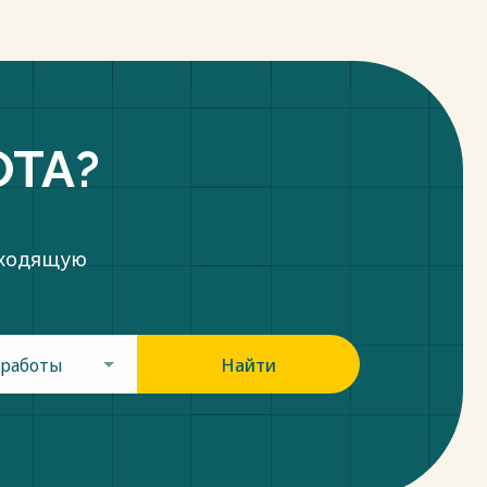
ОТА?
дходящую
 работы
Найти