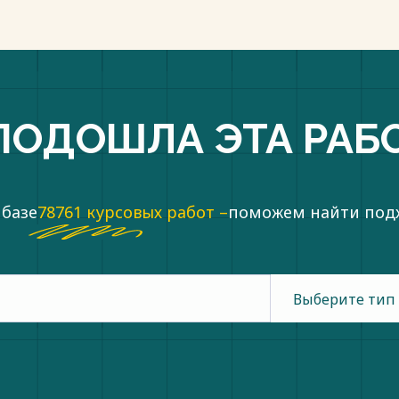
пки
ПОДОШЛА ЭТА РАБ
 базе
78761 курсовых работ –
поможем найти по
Выберите тип