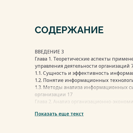
СОДЕРЖАНИЕ
ВВЕДЕНИЕ 3
Глава 1. Теоретические аспекты приме
управления деятельности организаций 
1.1. Сущность и эффективность информ
1.2. Понятие информационных технологи
1.3. Методы анализа информационных с
организации 17
Глава 2. Анализ организационно-эконо
(на примере АО «БАРС Груп») 38
Показать еще текст
2.1. Общая характеристика деятельности
2.2. Анализ информационных систем уп
46