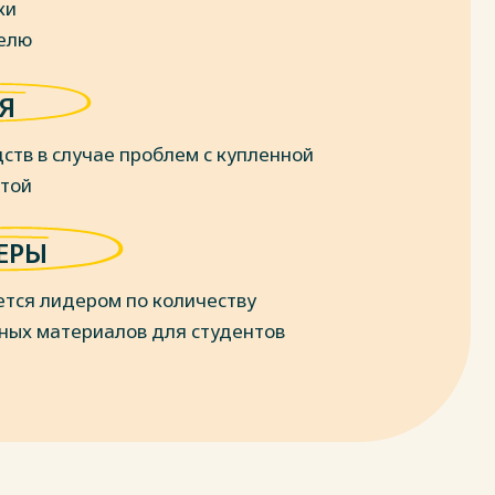
ки
делю
Я
ств в случае проблем с купленной
отой
ЕРЫ
ется лидером по количеству
ных материалов для студентов