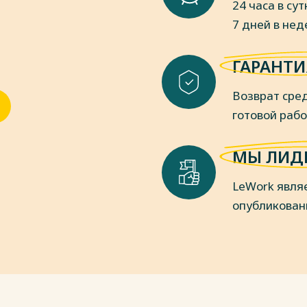
24 часа в сут
вление персоналом предприятия
7 дней в не
редприятия в контексте повышения его
 С. 106-109.
ГАРАНТИ
м организации [Текст]: учебник для
. Грабская. — М.: Юрайт, 2023. — 278 с.
Возврат сред
еловеческими ресурсами [Текст] /
т-Петербург: Питер, Прогресс книга,
готовой раб
е человеческими ресурсами [Текст]:
МЫ ЛИД
ич, Т.Г. Строителева. - М.: Инфра- М,
LeWork явля
ыгодна компании? [Текст] / М. Астаева
опубликован
екст]: учеб. пособие./ Д.А. Аширов. -
екст] / Т.Ю. Базаров. - М.: Academia,