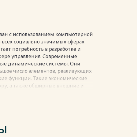
ессов управления деятельности
ия информационных систем
АО «БАРС Груп») 55
нование бизнес-процесса
зан с использованием компьютерной
 всех социально значимых сферах
тимизированного бизнес-процесса 60
тает потребность в разработке и
ере управления. Современные
В 69
ные динамические системы. Они
льшое число элементов, реализующих
ие функции. Такие экономические
ру, а также обширные внешние и
пки
 и необходимость комплексного
ных процессов управления
низаций. На собственном опыте
ективность автоматизации в первую
ТЫ
око она охватывает комплексы