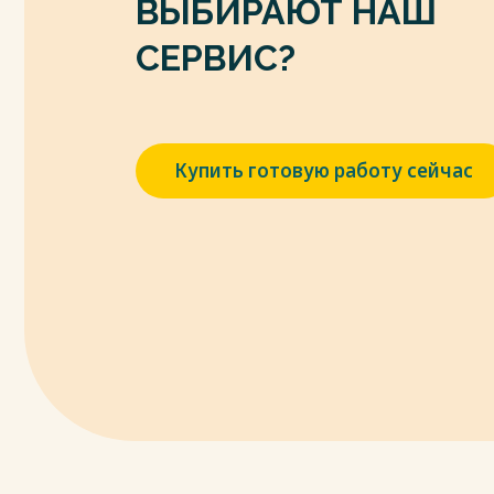
ВЫБИРАЮТ НАШ
7. Алексеева, Н.И. Стратегическое упра
[Текст] / Н.И. Алексеева // Стратегия п
СЕРВИС?
конкурентоспособности. — 2019. — № 8. —
8. Анисимов, А.Ю. Управление персонало
вузов / А. Ю. Анисимов, О. А. Пятаева, Е. П
9. Армстронг, М. Практика управления ч
Купить готовую работу сейчас
Майкл Армстронг, Стивен Тейлор. – Санк
2018. – 1038 с.
10. Асалиев, А.М. Экономика и управлени
Учебное пособие / А.М. Асалиев, Г.Г. Вуков
2021. - 240 c.
11. Астаева, М. Почасовая оплата труда в
// Трудовое право. - 2020. - № 11. - С.33-38.
12. Аширов, Д.А. Управление персоналом [Т
М.: ТК Велби, Проспект, 2021. - 432 с.
13. Базаров, Т.Ю. Управление персоналом [Т
2019. - 32 c.