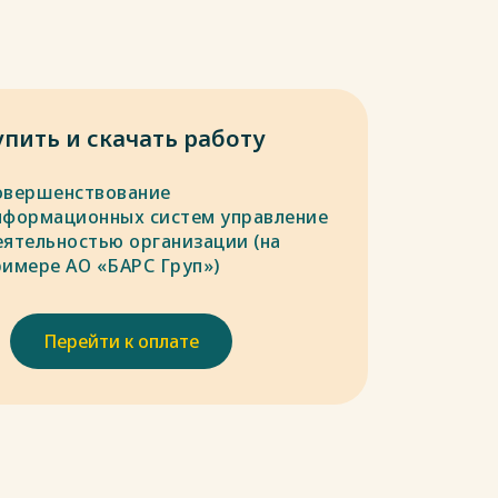
упить и скачать работу
овершенствование
нформационных систем управление
еятельностью организации (на
римере АО «БАРС Груп»)
Перейти к оплате