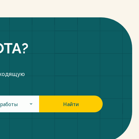
ОТА?
дходящую
 работы
Найти