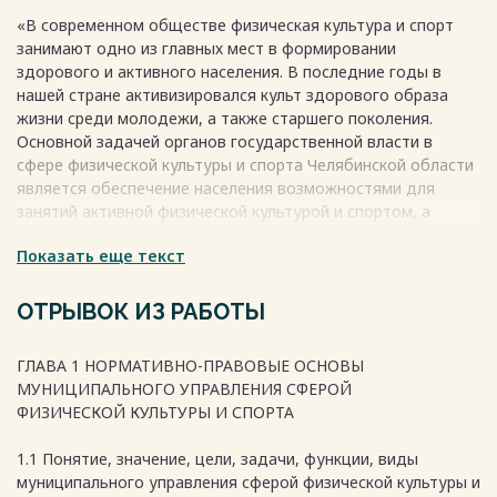
«САУЛЫК»)............................................................. 31
«В современном обществе физическая культура и спорт
2.1 Организационная характеристика управления
занимают одно из главных мест в формировании
муниципального бюджетного учреждения «Спортивная
здорового и активного населения. В последние годы в
школа «Саулык»………….…………. 31
нашей стране активизировался культ здорового образа
2.2 Анализ эффективности муниципального управления
жизни среди молодежи, а также старшего поколения.
сферой физической культуры и спорта муниципальным
Основной задачей органов государственной власти в
бюджетным учреждением «Спортивная школа
сфере физической культуры и спорта Челябинской области
«Саулык».............................................................................. 36
является обеспечение населения возможностями для
ГЛАВА 3 СОВЕРШЕНСТВОВАНИЕ МУНИЦИПАЛЬНОГО
занятий активной физической культурой и спортом, а
УПРАВЛЕНИЯ СФЕРОЙ ФИЗИЧЕСКОЙ КУЛЬТУРЫ И СПОРТА
также создание комфортных условий для занятий
МУНИЦИПАЛЬНОГО БЮДЖЕТНОГО УЧРЕЖДЕНИЯ
Показать еще текст
спортом» [39].
«СПОРТИВНАЯ ШКОЛА
В своем обращении к Федеральному собранию и в ряде
«САУЛЫК»............................................................................................ 46
других выступлений В.В. Путин отмечал, что «для
ОТРЫВОК ИЗ РАБОТЫ
3.1 Проблемы муниципального управления сферой
улучшения здоровья, благосостояния и качества жизни
физической культуры и спорта муниципальным бюджетным
граждан необходимо сделать акцент на возрождении
учреждением «Спортивная школа «Саулык»……………….
ГЛАВА 1 НОРМАТИВНО-ПРАВОВЫЕ ОСНОВЫ
массового спорта, массовой физической культуры» [12].
……………........................................................ 46
МУНИЦИПАЛЬНОГО УПРАВЛЕНИЯ СФЕРОЙ
«В связи с этим возникает необходимость повышения
3.2 Меры совершенствования муниципального управления
ФИЗИЧЕСКОЙ КУЛЬТУРЫ И СПОРТА
эффективности управления в сфере физической культуры и
сферой физической культуры и спорта муниципальным
спорта, что означает более рациональное использование
бюджетным учреждением «Спортивная школа
1.1 Понятие, значение, цели, задачи, функции, виды
имеющихся возможностей и усилий, вкладываемых в
«Саулык»….......................................................................... 49
муниципального управления сферой физической культуры и
решение кардинальных задач, стоящих перед