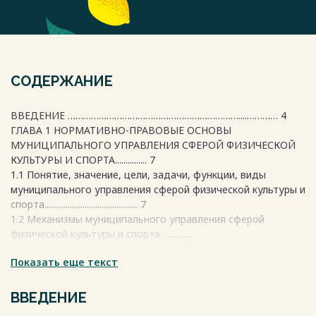
СОДЕРЖАНИЕ
ВВЕДЕНИЕ …………………………………………………………....………… 4
ГЛАВА 1 НОРМАТИВНО-ПРАВОВЫЕ ОСНОВЫ
МУНИЦИПАЛЬНОГО УПРАВЛЕНИЯ СФЕРОЙ ФИЗИЧЕСКОЙ
КУЛЬТУРЫ И СПОРТА............... 7
1.1 Понятие, значение, цели, задачи, функции, виды
муниципального управления сферой физической культуры и
спорта............................................ 7
1.2 Механизмы муниципального управления сферой
физической культуры и спорта …….…..
…............................................................................... 25
Показать еще текст
ГЛАВА 2 АНАЛИЗ ЭФФЕКТИВНОСТИ МУНИЦИПАЛЬНОГО
УПРАВЛЕНИЯ СФЕРОЙ ФИЗИЧЕСКОЙ КУЛЬТУРЫ И СПОРТА
(НА ПРИМЕРЕ МУНИЦИПАЛЬНОГО БЮДЖЕТНОГО
ВВЕДЕНИЕ
УЧРЕЖДЕНИЯ «СПОРТИВНАЯ ШКОЛА