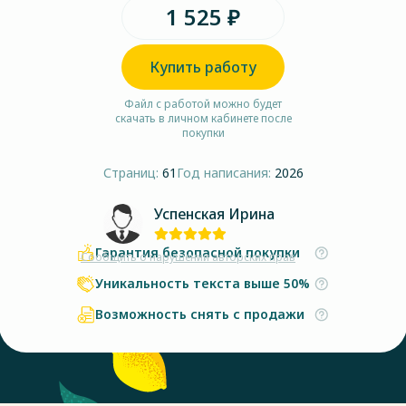
1 525 ₽
Купить работу
Файл с работой можно будет
скачать в личном кабинете после
покупки
Страниц:
61
Год написания:
2026
Успенская Ирина
Гарантия безопасной покупки
Сообщить о нарушении авторских прав
Уникальность текста выше 50%
Возможность снять с продажи