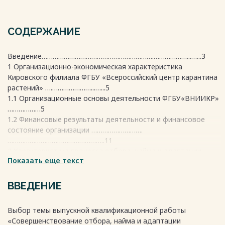
СОДЕРЖАНИЕ
Введение…………………………………………………….………………...…...3
1 Организационно-экономическая характеристика
Кировского филиала ФГБУ «Всероссийский центр карантина
растений» ….…………………...…...5
1.1 Организационные основы деятельности ФГБУ«ВНИИКР»
………………5
1.2 Финансовые результаты деятельности и финансовое
состояние организации ……………………….
……………………………………………..11
2 Характеристика процесса отбора, найма и адаптации
Показать еще текст
человеческих ресурсов в Кировском филиале ФГБУ
«Всероссийский центр карантина
растений»…………………………………………………………………………21
ВВЕДЕНИЕ
2.1 Понятие и сущность отбора, найма и адаптации
человеческих ресурсов...21
Выбор темы выпускной квалификационной работы
2.2 Актуальные проблемы отбора, найма и адаптации
«Совершенствование отбора, найма и адаптации
человеческих ресурсов