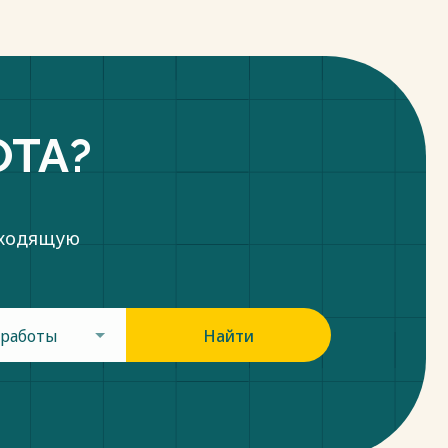
ОТА?
дходящую
 работы
Найти