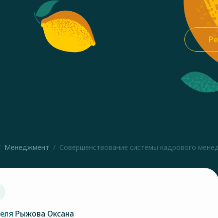
Ре
Менеджмент
Совершенствование системы кадрового менед
теля
Рыжова Оксана