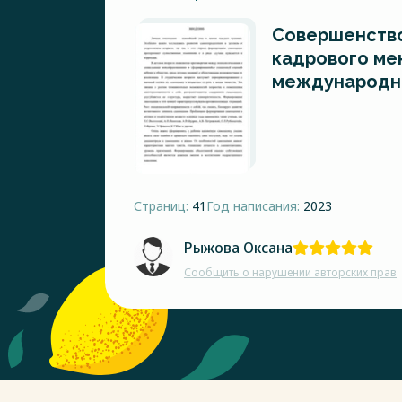
Совершенств
кадрового м
международно
Страниц:
41
Год написания:
2023
Рыжова Оксана
Сообщить о нарушении авторских прав