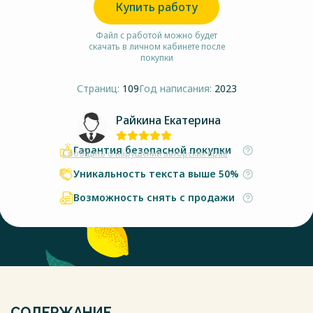
Купить работу
Файл с работой можно будет
скачать в личном кабинете после
покупки
Страниц:
109
Год написания:
2023
Райкина Екатерина
Гарантия безопасной покупки
Сообщить о нарушении авторских прав
Уникальность текста выше 50%
Возможность снять с продажи
СОДЕРЖАНИЕ