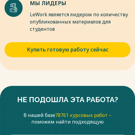
МЫ ЛИДЕРЫ
Паблишер, 2015.
15. Галимова А. Ш., Закирова, Д.Р. Заработная плата как
LeWork является лидером по количеству
фактор мотивации к труду / А.Ш. Галимова, Д.Р. Закирова//
опубликованных материалов для
Приоритетные направления развития науки. Сборник
студентов
статей Международной научно-практической
конференции. – Уфа: научный центр «Аэтерна», 2018. – С.
75-78.
Купить готовую работу сейчас
16. Думенко Е.В. Критерии эффективности формирования
материального стимулирования персонала организации /
Е.В. Думенко // Международный журнал гуманитарных и
естественных наук. 2017. № 6. С. 60-62.
Весь текст будет доступен
после покупки
НЕ ПОДОШЛА ЭТА РАБОТА?
В нашей базе
78761 курсовых работ –
поможем найти подходящую