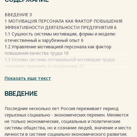
ВВЕДЕНИЕ 3
1 МОТИВАЦИЯ ПЕРСОНАЛА КАК ФАКТОР ПОВЫШЕНИЯ
ЭФФЕКТИВНОСТИ ДЕЯТЕЛЬНОСТИ ПРЕДПРИЯТИЯ 6
1.1 Сущность системы мотивации, формы и модели:
отечественный и зарубежный опыт 6
1.2 Управление мотивацией персонала как фактор
повышения качества труда 18
1.3 Основы системы оптимальной мотивации труда:
основные принципы и содержание 22
2 АНАЛИЗ СИСТЕМЫ МОТИВАЦИИ В ПАО СБЕРБАНК
Показать еще текст
РОССИИ 35
2.1 Организационно-экономическая характеристика ПАО
СБЕРБАНК России 35
ВВЕДЕНИЕ
2.2 Характеристика персонала ПАО СБЕРБАНК РОССИИ 43
2.3 Анализ действующей системы мотивации персонала в
Последние несколько лет Россия переживает период
ПАО СБЕРБАНК России 50
серьезных социально - экономических перемен. Меняются
3 СОВЕРШЕНСТВОВАНИЕ СИСТЕМЫ МОТИВАЦИИ
не только экономические, социальные и политические
ПЕРСОНАЛА ПАО СБЕРБАНК РОССИИ 68
системы общества, но и сознание людей, значение и место
3.1 Рекомендации по совершенствованию системы
личности в системе социально-экономического развития.
мотивации персонала ПАО СБЕРБАНК России 68