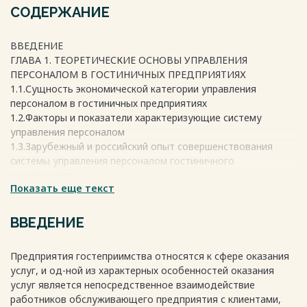
СОДЕРЖАНИЕ
ВВЕДЕНИЕ
ГЛАВА 1. ТЕОРЕТИЧЕСКИЕ ОСНОВЫ УПРАВЛЕНИЯ
ПЕРСОНАЛОМ В ГОСТИНИЧНЫХ ПРЕДПРИЯТИЯХ
1.1.Сущность экономической категории управления
персоналом в гостиничных предприятиях
1.2.Факторы и показатели характеризующие систему
управления персоналом
1.3.Зарубежный и российский опыт совершенствования
системы управления персоналом гостиничного
предприятия
Показать еще текст
ГЛАВА 2. СОВРЕМЕННОЕ СОСТОЯНИЕ ИНДУСТРИИ
ТУРИЗМА И ГОСТЕПРИИМСТВА В РЕГИОНЕ
2.1.Место индустрии туризма и гостеприимства в развитии
ВВЕДЕНИЕ
экономики
2.2.Динамика показателей туризма и гостеприимства
Предприятия гостеприимства относятся к сфере оказания
2.3.Современное состояние персонала в индустрии туризма
услуг, и од-ной из характерных особенностей оказания
и гостеприимства
услуг является непосредственное взаимодействие
ГЛАВА 3. ИНСТРУМЕНТЫ СОВЕРШЕНСТВОВАНИЯ СИСТЕМЫ
работников обслуживающего предприятия с клиентами,
УПРАВЛЕНИЯ ПЕРСОНАЛОМ