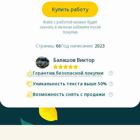
Купить работу
Файл с работой можно будет
скачать в личном кабинете после
покупки
Страниц:
66
Год написания:
2023
Балашов Виктор
Гарантия безопасной покупки
Сообщить о нарушении авторских прав
Уникальность текста выше 50%
Возможность снять с продажи