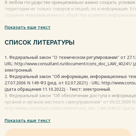
В любом государстве принципиально важно создать условия
территории не только товаров и людей, но и информации. Ес
Весь текст будет доступен
после покупки
создание информационного общества (единого информационн
необходимым условием, как и сохранение целостности.
Показать еще текст
По мнению Венделевой М.А, информационное пространство 
ресурсов, информационных систем и коммуникационной среды
Единое информационное пространство представляет собой с
СПИСОК ЛИТЕРАТУРЫ
технологий их ведения и использования, информационно-тел
функционирующих не основе единых принципов и по общим 
1. Федеральный закон "О техническом регулировании" от 27.12.
информационное взаимодействие организаций и граждан, а т
URL: http://www.consultant.ru/document/cons_doc_LAW_40241/ (
информационных потребностей.
электронный.
Иными словами, единое информационное пространство скла
2. Федеральный закон "Об информации, информационных тех
компонентов (рисунок 1):
27.07.2006 N 149-ФЗ (ред. от 02.07.2021) - URL: http://www.co
– информационных ресурсов, содержащих данные, сведения и
(дата обращения 11.10.2022) - Текст: электронный.
соответствующих носителях информации;
3. Федеральный закон "Об обеспечении доступа к информаци
– организационных структур, обеспечивающих функциониров
органов и органов местного самоуправления" от 09.02.2009 N 8
информационного пространства, в частности, сбор, обработку
http://www.consultant.ru/document/cons_doc_LAW_84602/ (дата 
передачу информации;
электронный.
Показать еще текст
4. Федеральный закон "Об организации предоставления госу
Весь текст будет доступен
после покупки
27.07.2010 N 210-ФЗ (ред. от 02.07.2022). - URL:
http://www.consultant.ru/document/cons_doc_LAW_103023/ (дата