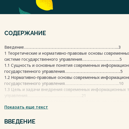
СОДЕРЖАНИЕ
Введение……………………………………………………………………………...3
1 Теоретические и нормативно-правовые основы современны
системе государственного управления……………………………...5
1.1 Сущность и основные понятия современных информацион
государственного управления………….………………………………….5
1.2 Нормативно-правовые основы современных информационн
государственного управления…………….……………………………...10
1.3 Цель и задачи внедрения современных информационных т
управления...………………………………………….21
2 Анализ использования современных информационных техно
Показать еще текст
Республике Башкортостан……………......………....27
2.1 Современное состояние использования современных инф
Росреестра по Республике Башкортостан.………….27
ВВЕДЕНИЕ
2.2 Оценка использования современных информационных техн