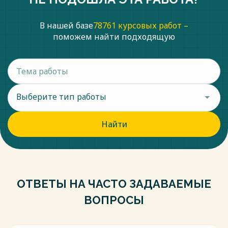
электронного взаимодействия"- URL:
http://www.consultant.ru/document/cons_doc_LAW_220405/92d9
В нашей базе
78761 курсовых работ –
(дата обращения 11.10.2022) - Текст: электронный.
поможем найти подходящую
13. Акаткин, Ю.М. Цифровая трансформация государственног
семантическая интероперабельность /Ю.М.Акаткин, Е.Д.Ясиноска
ISBN 978-5-91976-108-2. Текст: непосредственный.
Весь текст будет доступен
после покупки
Выберите тип работы
Найти
ОТВЕТЫ НА ЧАСТО ЗАДАВАЕМЫЕ
ВОПРОСЫ