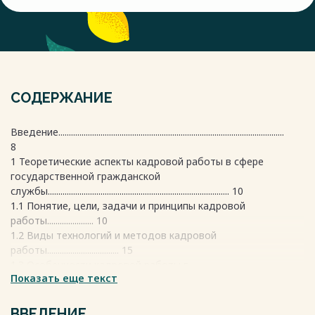
СОДЕРЖАНИЕ
Введение...........................................................................................................
8
1 Теоретические аспекты кадровой работы в сфере
государственной гражданской
службы...................................................................................... 10
1.1 Понятие, цели, задачи и принципы кадровой
работы...................... 10
1.2 Виды технологий и методов кадровой
работы.................................. 15
1.3 Особенности кадровой работы в
Показать еще текст
ОМВД............................................ 22
2 Анализ и оценка работы с личным составом в ОМВД
России по Славянскому
ВВЕДЕНИЕ