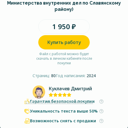
Министерства внутренних дел по Славянскому
району)
1 950 ₽
Купить работу
Файл с работой можно будет
скачать в личном кабинете после
покупки
Страниц:
80
Год написания:
2024
Куклачев Дмитрий
Гарантия безопасной покупки
Сообщить о нарушении авторских прав
Уникальность текста выше 50%
Возможность снять с продажи