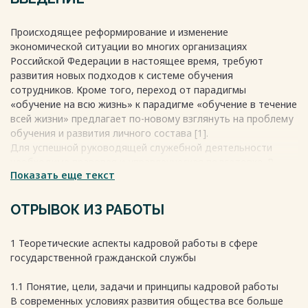
району....................................................................................... 27
2.1 Характеристика отдела министерства внутренних
Происходящее реформирование и изменение
дел……………. 27
экономической ситуации во многих организациях
2.2 Анализ работы с личным
Российской Федерации в настоящее время, требуют
составом...................................................... 32
развития новых подходов к системе обучения
2.3 Анализ действующей системы обучения кадров и
сотрудников. Кроме того, переход от парадигмы
проблемы в работе с личным
«обучение на всю жизнь» к парадигме «обучение в течение
составом….......................................................................... 42
всей жизни» предлагает по-новому взглянуть на проблему
3 Разработка мероприятий по совершенствованию
обучения и развития личного состава [1].
технологий и системы обучения персонала в ОМВД России
Для успешной руководящей служебной деятельности
по Славянскому
необходима правовая и управленческая подготовка. В
району……………………………………………………………................... 51
Показать еще текст
настоящее время требуется высокий уровень
3.1 Характеристика мероприятий по совершенствованию
профессиональной компетентности служащего. Не имея
системы
диплома о высшем образовании, невозможно построить
ОТРЫВОК ИЗ РАБОТЫ
обучения........................................................................................................... 51
карьеру в государственных органах. Так человек,
3.2 Нормативно-правовое обоснование предлагаемых
получивший высшее образование чувствует себя
мероприятий... 58
1 Теоретические аспекты кадровой работы в сфере
увереннее в своих профессиональных способностях, умеет
3.3 Социальная и экономическая эффективность
государственной гражданской службы
работать с документацией.
мероприятий по совершенствованию технологий и
Работа в различных сферах государственного службы
методов системы обучения персонала в ОМВД России по
1.1 Понятие, цели, задачи и принципы кадровой работы
требует специфических знаний и навыков, для этого
Славянскому району………………………………….. 61
В современных условиях развития общества все больше
установлены разные требования к образованию и стажу по