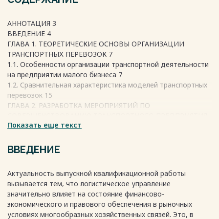
АННОТАЦИЯ 3
ВВЕДЕНИЕ 4
ГЛАВА 1. ТЕОРЕТИЧЕСКИЕ ОСНОВЫ ОРГАНИЗАЦИИ
ТРАНСПОРТНЫХ ПЕРЕВОЗОК 7
1.1. Особенности организации транспортной деятельности
на предприятии малого бизнеса 7
1.2. Сравнительная характеристика моделей транспортных
перевозок 15
ГЛАВА 2. РАЗРАБОТКА МЕРОПРИЯТИЙ ПО
СОВЕРШЕНСТВОВАНИЮ ТРАНСПОРТНОГО ПРЕДПРИЯТИЯ
Показать еще текст
23
2.1 Характеристика предприятия ООО «РосТрансЛогистик»
23
ВВЕДЕНИЕ
2.2 Анализ транспортно-логистической деятельности ООО
«РосТрансЛогистик» 32
Актуальность выпускной квалификационной работы
2.3 Разработка мероприятий по совершенствованию
вызывается тем, что логистическое управление
деятельности предприятия 35
значительно влияет на состояние финансово-
ЗАКЛЮЧЕНИЕ 47
экономического и правового обеспечения в рыночных
СПИСОК ИСПОЛЬЗОВАННОЙ ЛИТЕРАТУРЫ 49
условиях многообразных хозяйственных связей. Это, в