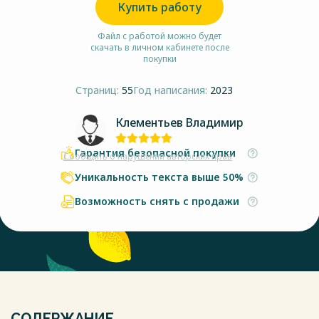
Купить работу
Файл с работой можно будет
скачать в личном кабинете после
покупки
Страниц:
55
Год написания:
2023
Клементьев Владимир
Гарантия безопасной покупки
Сообщить о нарушении авторских прав
Уникальность текста выше 50%
Возможность снять с продажи
СОДЕРЖАНИЕ